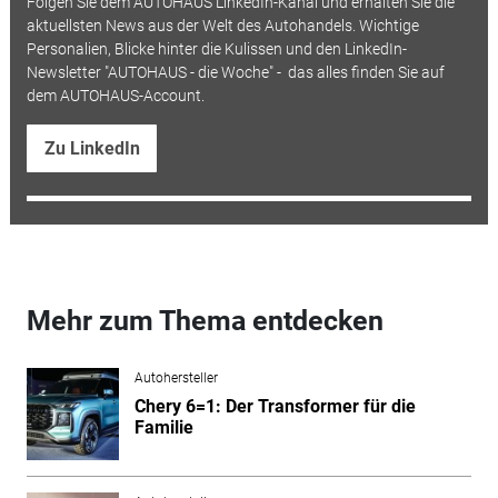
Folgen Sie dem AUTOHAUS LinkedIn-Kanal und erhalten Sie die
aktuellsten News aus der Welt des Autohandels. Wichtige
Personalien, Blicke hinter die Kulissen und den LinkedIn-
Newsletter "AUTOHAUS - die Woche" - das alles finden Sie auf
dem AUTOHAUS-Account.
Zu LinkedIn
Mehr zum Thema entdecken
Autohersteller
Chery 6=1: Der Transformer für die
Familie