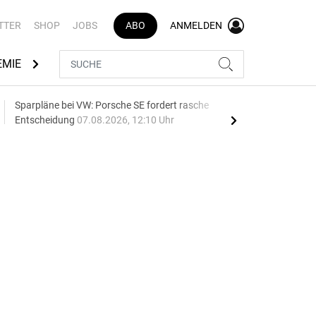
TTER
SHOP
JOBS
ABO
ANMELDEN
EMIE
AUTOMARKEN
MEDIATHEK
BRANCHENVERZEI
Sparpläne bei VW: Porsche SE fordert rasche
75 J
Entscheidung
07.08.2026, 12:10 Uhr
Auf