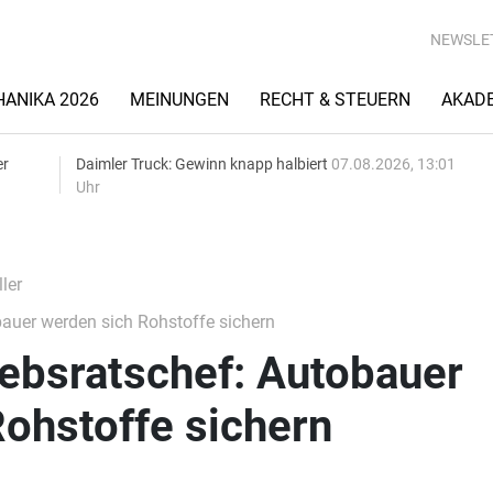
NEWSLE
ANIKA 2026
MEINUNGEN
RECHT & STEUERN
AKAD
er
Daimler Truck: Gewinn knapp halbiert
07.08.2026, 13:01
Uhr
ler
bauer werden sich Rohstoffe sichern
ebsratschef: Autobauer
ohstoffe sichern