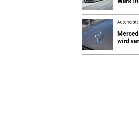
Werk in
Autoherstel
Mercede
wird ve