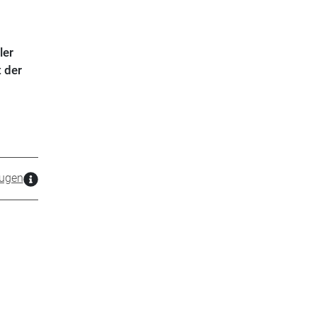
ler
 der
ugen