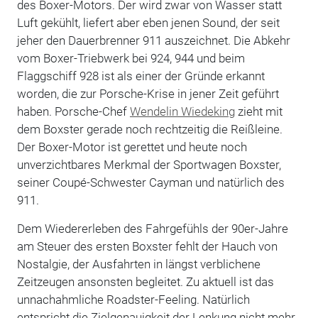
des Boxer-Motors. Der wird zwar von Wasser statt
Luft gekühlt, liefert aber eben jenen Sound, der seit
jeher den Dauerbrenner 911 auszeichnet. Die Abkehr
vom Boxer-Triebwerk bei 924, 944 und beim
Flaggschiff 928 ist als einer der Gründe erkannt
worden, die zur Porsche-Krise in jener Zeit geführt
haben. Porsche-Chef
Wendelin Wiedeking
zieht mit
dem Boxster gerade noch rechtzeitig die Reißleine.
Der Boxer-Motor ist gerettet und heute noch
unverzichtbares Merkmal der Sportwagen Boxster,
seiner Coupé-Schwester Cayman und natürlich des
911.
Dem Wiedererleben des Fahrgefühls der 90er-Jahre
am Steuer des ersten Boxster fehlt der Hauch von
Nostalgie, der Ausfahrten in längst verblichene
Zeitzeugen ansonsten begleitet. Zu aktuell ist das
unnachahmliche Roadster-Feeling. Natürlich
entspricht die Zielgenauigkeit der Lenkung nicht mehr