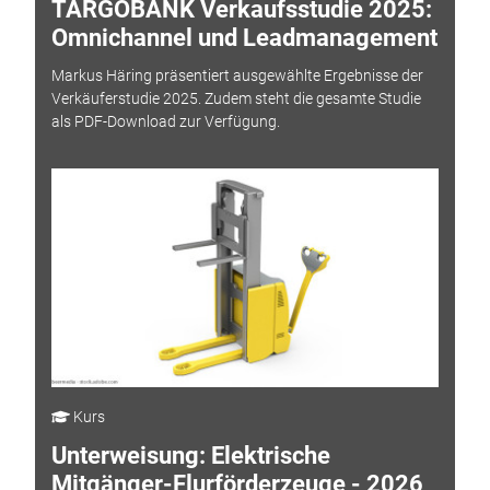
TARGOBANK Verkaufsstudie 2025:
Omnichannel und Leadmanagement
Markus Häring präsentiert ausgewählte Ergebnisse der
Verkäuferstudie 2025. Zudem steht die gesamte Studie
als PDF-Download zur Verfügung.
Kurs
Unterweisung: Elektrische
Mitgänger-Flurförderzeuge - 2026