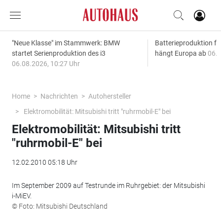
"Neue Klasse" im Stammwerk: BMW
Batterieproduktion fü
startet Serienproduktion des i3
hängt Europa ab
06.0
06.08.2026, 10:27 Uhr
Home
Nachrichten
Autohersteller
Elektromobilität: Mitsubishi tritt "ruhrmobil-E" bei
Elektromobilität: Mitsubishi tritt
"ruhrmobil-E" bei
12.02.2010 05:18 Uhr
Im September 2009 auf Testrunde im Ruhrgebiet: der Mitsubishi
i-MiEV.
© Foto: Mitsubishi Deutschland