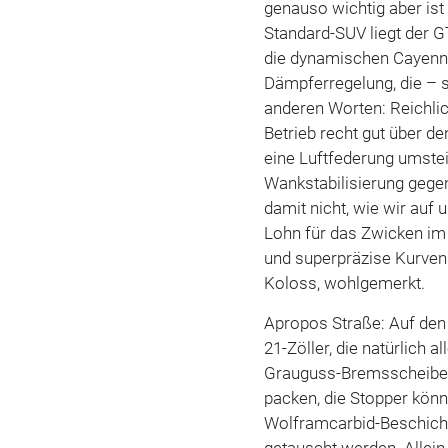
genauso wichtig aber is
Standard-SUV liegt der 
die dynamischen Cayenne
Dämpferregelung, die – s
anderen Worten: Reichlic
Betrieb recht gut über de
eine Luftfederung umste
Wankstabilisierung gegen
damit nicht, wie wir auf
Lohn für das Zwicken im 
und superpräzise Kurven
Koloss, wohlgemerkt.
Apropos Straße: Auf den
21-Zöller, die natürlich 
Grauguss-Bremsscheiben.
packen, die Stopper kön
Wolframcarbid-Beschich