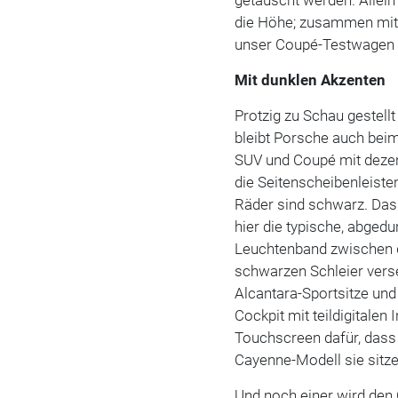
getauscht werden. Allein 
die Höhe; zusammen mit
unser Coupé-Testwagen a
Mit dunklen Akzenten
Protzig zu Schau gestellt
bleibt Porsche auch beim
SUV und Coupé mit dezent
die Seitenscheibenleiste
Räder sind schwarz. Das
hier die typische, abged
Leuchtenband zwischen d
schwarzen Schleier vers
Alcantara-Sportsitze u
Cockpit mit teildigitale
Touchscreen dafür, dass
Cayenne-Modell sie sitz
Und noch einer wird den