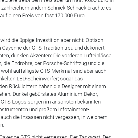
letztere treibt den Preis aber um fast 9.000 Euro in
 zahlreichem andern Schnick-Schnack brachte es
uf einen Preis von fast 170.000 Euro.
 wird die üppige Investition aber nicht: Optisch
 Cayenne der GTS-Tradition treu und dekoriert
en, dunklen Akzenten: Die vorderen Lufteinlässe,
n, die Endrohre, der Porsche-Schriftzug und die
 wohl auffälligste GTS-Merkmal sind aber auch
unkelten LED-Scheinwerfer; sogar das
en Rücklichtern haben die Designer mit einem
ehen. Dunkel gebürstetes Aluminium-Dekor,
nd GTS-Logos sorgen im ansonsten bekannten
n Instrumenten und großem Infotainment-
 auch die Insassen nicht vergessen, in welchem
en.
 Cayenne GTS nicht vergessen: Der Tankwart. Den