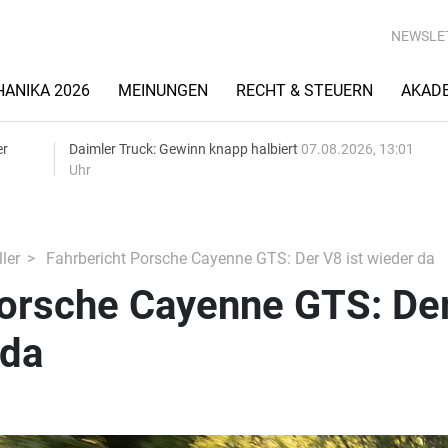
NEWSLE
ANIKA 2026
MEINUNGEN
RECHT & STEUERN
AKAD
er
Daimler Truck: Gewinn knapp halbiert
07.08.2026, 13:01
Uhr
ler
Fahrbericht Porsche Cayenne GTS: Der V8 ist wieder da
Porsche Cayenne GTS: De
 da