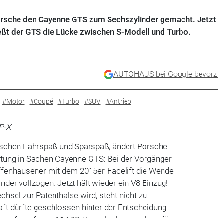
Porsche den Cayenne GTS zum Sechszylinder gemacht. Jetzt 
ießt der GTS die Lücke zwischen S-Modell und Turbo.
AUTOHAUS bei Google bevorz
#Motor
#Coupé
#Turbo
#SUV
#Antrieb
P-X
ischen Fahrspaß und Sparspaß, ändert Porsche
tung in Sachen Cayenne GTS: Bei der Vorgänger-
ffenhausener mit dem 2015er-Facelift die Wende
der vollzogen. Jetzt hält wieder ein V8 Einzug!
hsel zur Patenthalse wird, steht nicht zu
ft dürfte geschlossen hinter der Entscheidung