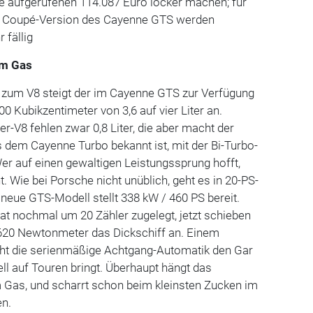
die aufgerufenen 114.087 Euro locker machen; für
e Coupé-Version des Cayenne GTS werden
 fällig
am Gas
zum V8 steigt der im Cayenne GTS zur Verfügung
Kubikzentimeter von 3,6 auf vier Liter an.
V8 fehlen zwar 0,8 Liter, die aber macht der
 dem Cayenne Turbo bekannt ist, mit der Bi-Turbo-
er auf einen gewaltigen Leistungssprung hofft,
t. Wie bei Porsche nicht unüblich, geht es in 20-PS-
 neue GTS-Modell stellt 338 kW / 460 PS bereit.
 nochmal um 20 Zähler zugelegt, jetzt schieben
620 Newtonmeter das Dickschiff an. Einem
ht die serienmäßige Achtgang-Automatik den Gar
ell auf Touren bringt. Überhaupt hängt das
m Gas, und scharrt schon beim kleinsten Zucken im
en.