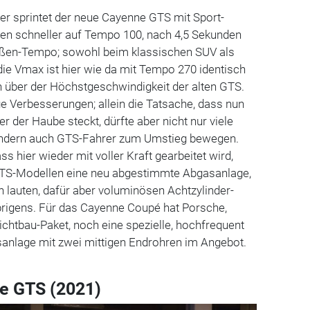
 sprintet der neue Cayenne GTS mit Sport-
en schneller auf Tempo 100, nach 4,5 Sekunden
aßen-Tempo; sowohl beim klassischen SUV als
ie Vmax ist hier wie da mit Tempo 270 identisch
h über der Höchstgeschwindigkeit der alten GTS.
nge Verbesserungen; allein die Tatsache, dass nun
r der Haube steckt, dürfte aber nicht nur viele
ndern auch GTS-Fahrer zum Umstieg bewegen.
ss hier wieder mit voller Kraft gearbeitet wird,
GTS-Modellen eine neu abgestimmte Abgasanlage,
en lauten, dafür aber voluminösen Achtzylinder-
brigens. Für das Cayenne Coupé hat Porsche,
htbau-Paket, noch eine spezielle, hochfrequent
anlage mit zwei mittigen Endrohren im Angebot.
e GTS (2021)