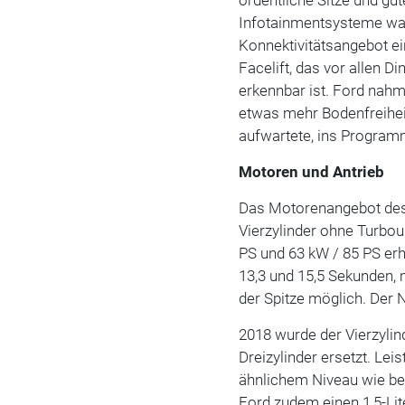
Infotainmentsysteme ware
Konnektivitätsangebot ei
Facelift, das vor allen D
erkennbar ist. Ford nahm
etwas mehr Bodenfreihei
aufwartete, ins Program
Motoren und Antrieb
Das Motorenangebot des K
Vierzylinder ohne Turbou
PS und 63 kW / 85 PS erh
13,3 und 15,5 Sekunden,
der Spitze möglich. Der N
2018 wurde der Vierzylin
Dreizylinder ersetzt. Le
ähnlichem Niveau wie be
Ford zudem einen 1,5-Li