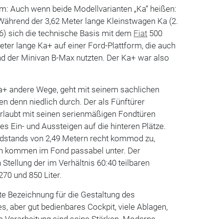
m: Auch wenn beide Modellvarianten „Ka“ heißen:
 Während der 3,62 Meter lange Kleinstwagen Ka (2.
6) sich die technische Basis mit dem
Fiat
500
 Meter lange Ka+ auf einer Ford-Plattform, die auch
d der Minivan B-Max nutzten. Der Ka+ war also
Ka+ andere Wege, geht mit seinem sachlichen
n denn niedlich durch. Der als Fünftürer
erlaubt mit seinen serienmäßigen Fondtüren
 Ein- und Aussteigen auf die hinteren Plätze.
adstands von 2,49 Metern recht kommod zu,
n kommen im Fond passabel unter. Der
Stellung der im Verhältnis 60:40 teilbaren
70 und 850 Liter.
ute Bezeichnung für die Gestaltung des
s, aber gut bedienbares Cockpit, viele Ablagen,
te Verarbeitung sind seine Stärken. Moderne