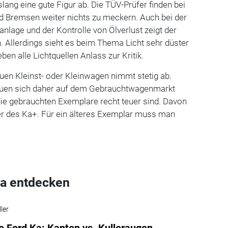
ang eine gute Figur ab. Die TÜV-Prüfer finden bei
 Bremsen weiter nichts zu meckern. Auch bei der
nlage und der Kontrolle von Ölverlust zeigt der
. Allerdings sieht es beim Thema Licht sehr düster
eben alle Lichtquellen Anlass zur Kritik.
uen Kleinst- oder Kleinwagen nimmt stetig ab.
hauen sich daher auf dem Gebrauchtwagenmarkt
die gebrauchten Exemplare recht teuer sind. Davon
fer des Ka+. Für ein älteres Exemplar muss man
a entdecken
ler
e Ford Ka: Kanten vs. Kulleraugen