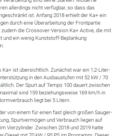
n allerdings nicht verfügbar, so dass das
ngeschränkt ist. Anfang 2018 erhielt der Ka+ ein
ingen durch eine Überarbeitung der Frontpartie
 zudem die Crossover-Version Ka+ Active, die mit
t und ein wenig Kunststoff-Beplankung
m.
a+ ist übersichtlich. Zunächst war ein 1,2-Liter-
nterstützung in den Ausbaustufen mit 52 kW / 70
ältlich. Der Spurt auf Tempo 100 dauert zwischen
 maximal sind 159 beziehungsweise 169 km/h in
ormverbrauch liegt bei 5 Litern.
der von einem für einen fast gleich großen Sauger-
istung, Spurtvermögen und Verbrauch liegen auf
im Vierzylinder. Zwischen 2018 und 2019 hatte
ter-Diesel mit 70 kW / 95 PS im Programm. Dieser