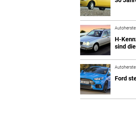
Autoherstel
H-Kennz
sind di
Autoherstel
Ford st