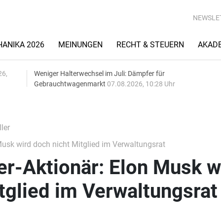
NEWSLE
ANIKA 2026
MEINUNGEN
RECHT & STEUERN
AKAD
26,
Weniger Halterwechsel im Juli: Dämpfer für
Gebrauchtwagenmarkt
07.08.2026, 10:28 Uhr
ler
Musk wird doch nicht Mitglied im Verwaltungsrat
er-Aktionär: Elon Musk w
tglied im Verwaltungsrat