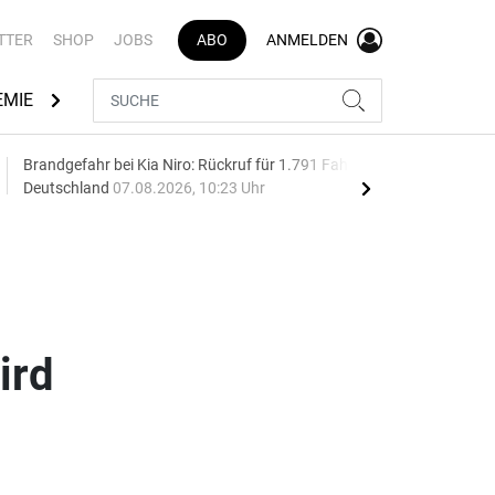
TTER
SHOP
JOBS
ABO
ANMELDEN
EMIE
AUTOMARKEN
MEDIATHEK
BRANCHENVERZEI
Brandgefahr bei Kia Niro: Rückruf für 1.791 Fahrzeuge in
Buga
Deutschland
07.08.2026, 10:23 Uhr
Bea
ird