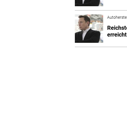
Autoherstel
Reichs
erreich