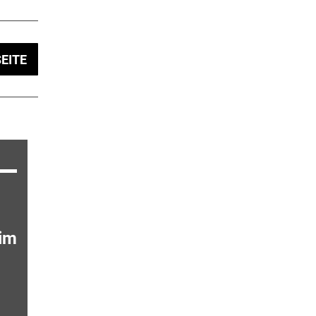
EITE
 im