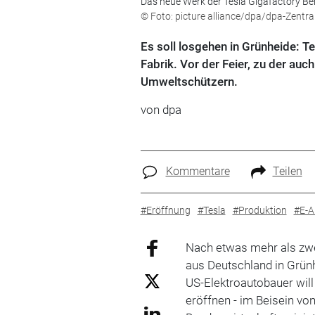
Das neue Werk der Tesla Gigafactory Be
© Foto: picture alliance/dpa/dpa-Zentral
Es soll losgehen in Grünheide: 
Fabrik. Vor der Feier, zu der auch
Umweltschützern.
von dpa
Kommentare
Teilen
#Eröffnung
#Tesla
#Produktion
#E-A
Nach etwas mehr als zwei
aus Deutschland in Grünh
US-Elektroautobauer will
eröffnen - im Beisein vo