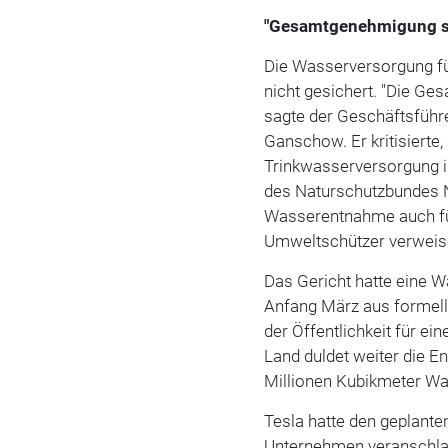
"Gesamtgenehmigung st
Die Wasserversorgung fü
nicht gesichert. "Die G
sagte der Geschäftsführ
Ganschow. Er kritisierte
Trinkwasserversorgung i
des Naturschutzbundes N
Wasserentnahme auch für
Umweltschützer verweis
Das Gericht hatte eine
Anfang März aus formell
der Öffentlichkeit für 
Land duldet weiter die E
Millionen Kubikmeter Wa
Tesla hatte den geplant
Unternehmen veranschla