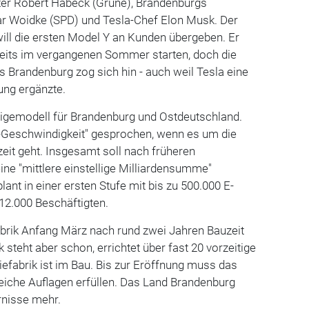
er Robert Habeck (Grüne), Brandenburgs
ar Woidke (SPD) und Tesla-Chef Elon Musk. Der
ill die ersten Model Y an Kunden übergeben. Er
reits im vergangenen Sommer starten, doch die
Brandenburg zog sich hin - auch weil Tesla eine
nung ergänzte.
zeigemodell für Brandenburg und Ostdeutschland.
a-Geschwindigkeit" gesprochen, wenn es um die
it geht. Insgesamt soll nach früheren
e "mittlere einstellige Milliardensumme"
plant in einer ersten Stufe mit bis zu 500.000 E-
12.000 Beschäftigten.
abrik Anfang März nach rund zwei Jahren Bauzeit
steht aber schon, errichtet über fast 20 vorzeitige
iefabrik ist im Bau. Bis zur Eröffnung muss das
iche Auflagen erfüllen. Das Land Brandenburg
rnisse mehr.