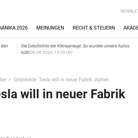
NEWSLE
ANIKA 2026
MEINUNGEN
RECHT & STEUERN
AKAD
 den
Die Geschichte der Klimaanlage: So wurden unsere Autos
kühl
06.08.2026, 14:29 Uhr
ler
Grünheide: Tesla will in neuer Fabrik starten
la will in neuer Fabrik