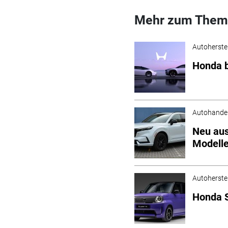
Mehr zum Them
Autoherstel
Honda b
Autohande
Neu aus
Modell
Autoherstel
Honda S