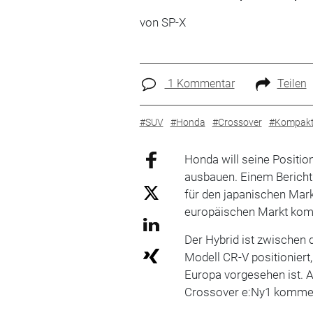
von SP-X
1 Kommentar
Teilen
#SUV
#Honda
#Crossover
#Kompakt
Honda will seine Positio
ausbauen. Einem Bericht
für den japanischen Mar
europäischen Markt ko
Der Hybrid ist zwische
Modell CR-V positioniert,
Europa vorgesehen ist. Al
Crossover e:Ny1 komme