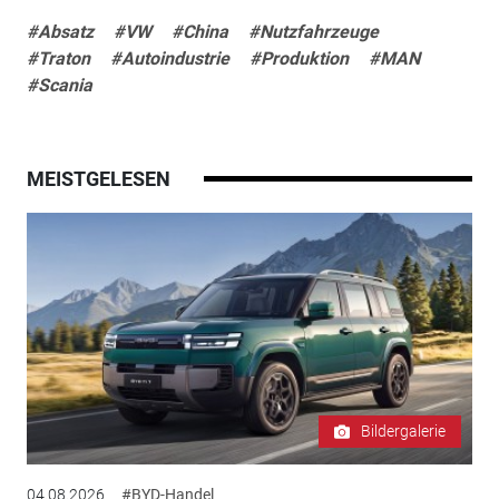
#Absatz
#VW
#China
#Nutzfahrzeuge
#Traton
#Autoindustrie
#Produktion
#MAN
#Scania
MEISTGELESEN
Bildergalerie
04.08.2026
#BYD-Handel