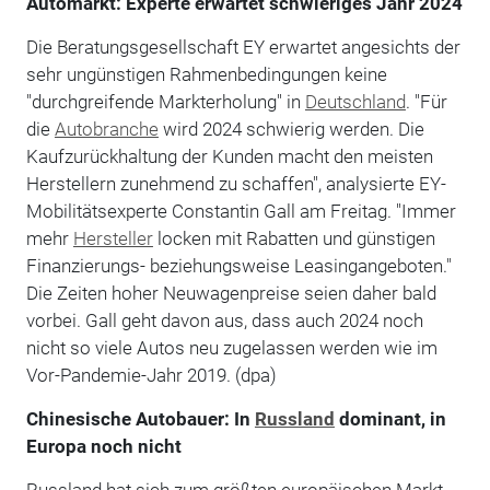
Automarkt: Experte erwartet schwieriges Jahr 2024
Die Beratungsgesellschaft EY erwartet angesichts der
sehr ungünstigen Rahmenbedingungen keine
"durchgreifende Markterholung" in
Deutschland
. "Für
die
Autobranche
wird 2024 schwierig werden. Die
Kaufzurückhaltung der Kunden macht den meisten
Herstellern zunehmend zu schaffen", analysierte EY-
Mobilitätsexperte Constantin Gall am Freitag. "Immer
mehr
Hersteller
locken mit Rabatten und günstigen
Finanzierungs- beziehungsweise Leasingangeboten."
Die Zeiten hoher Neuwagenpreise seien daher bald
vorbei. Gall geht davon aus, dass auch 2024 noch
nicht so viele Autos neu zugelassen werden wie im
Vor-Pandemie-Jahr 2019. (dpa)
Chinesische Autobauer: In
Russland
dominant, in
Europa noch nicht
Russland hat sich zum größten europäischen Markt