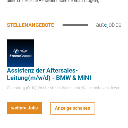
allem chinesische Hersteller haben demnach zugelegt.
STELLENANGEBOTE
Assistenz der Aftersales-
Leitung(m/w/d) - BMW & MINI
Oldenburg (Oldb);Westerstede;Wiefelstede;Wilhelmshaven;Jever
weitere Jobs
Anzeige schalten