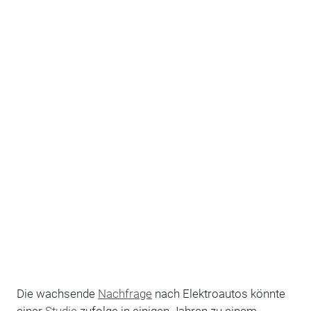
Die wachsende
Nachfrage
nach Elektroautos könnte
einer
Studie
zufolge in einigen Jahren zu einem