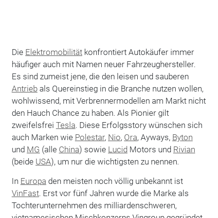
Die
Elektromobilität
konfrontiert Autokäufer immer
häufiger auch mit Namen neuer Fahrzeughersteller.
Es sind zumeist jene, die den leisen und sauberen
Antrieb
als Quereinstieg in die Branche nutzen wollen,
wohlwissend, mit Verbrennermodellen am Markt nicht
den Hauch Chance zu haben. Als Pionier gilt
zweifelsfrei
Tesla
. Diese Erfolgsstory wünschen sich
auch Marken wie
Polestar
,
Nio
,
Ora
, Ayways,
Byton
und
MG
(alle
China
) sowie
Lucid
Motors und
Rivian
(beide
USA
), um nur die wichtigsten zu nennen.
In
Europa
den meisten noch völlig unbekannt ist
VinFast
. Erst vor fünf Jahren wurde die Marke als
Tochterunternehmen des milliardenschweren,
vietnamesischen Mischkonzerns Vingroup gegründet.