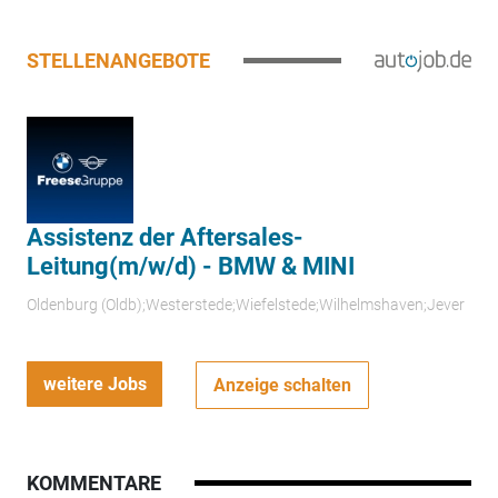
STELLENANGEBOTE
Assistenz der Aftersales-
Leitung(m/w/d) - BMW & MINI
Oldenburg (Oldb);Westerstede;Wiefelstede;Wilhelmshaven;Jever
weitere Jobs
Anzeige schalten
KOMMENTARE