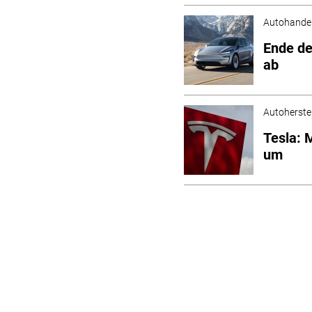
Autohande
Ende de
ab
Autoherstel
Tesla: 
um