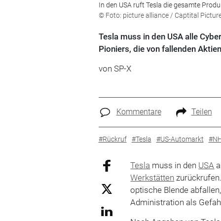
In den USA ruft Tesla die gesamte Produ
© Foto: picture alliance / Captital Pictur
Tesla muss in den USA alle Cybert
Pioniers, die von fallenden Aktie
von
SP-X
Kommentare
Teilen
#Rückruf
#Tesla
#US-Automarkt
#N
Tesla
muss in den
USA
a
Werkstätten
zurückrufen.
optische Blende abfallen
Administration als Gefah