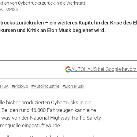
ktion von Cybertrucks zurück in die Werkstatt.
es | MPI34
rucks zurückrufen – ein weiteres Kapitel in der Krise des E
nkursen und Kritik an Elon Musk begleitet wird.
AUTOHAUS bei Google bevorz
HTSA
#Pick-up
#Autoindustrie
#Elon Musk
lle bisher produzierten Cybertrucks in die
 Bei den rund 46.000 Fahrzeugen kann eine
, was von der National Highway Traffic Safety
renquelle eingestuft wurde.