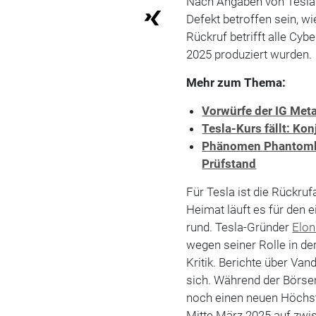
Nach Angaben von Tesla 
Defekt betroffen sein, w
Rückruf betrifft alle Cy
2025 produziert wurden.
Mehr zum Thema:
Vorwürfe der IG Meta
Tesla-Kurs fällt: Ko
Phänomen Phantombr
Prüfstand
Für Tesla ist die Rückruf
Heimat läuft es für den e
rund. Tesla-Gründer
Elo
wegen seiner Rolle in de
Kritik. Berichte über V
sich. Während der Börs
noch einen neuen Höchsts
Mitte März 2025 auf zwis