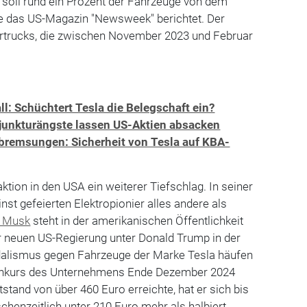
soll rund ein Prozent der Fahrzeuge von dem
ie das US-Magazin "Newsweek" berichtet. Der
bertrucks, die zwischen November 2023 und Februar
ll: Schüchtert Tesla die Belegschaft ein?
njunkturängste lassen US-Aktien absacken
emsungen: Sicherheit von Tesla auf KBA-
aktion in den USA ein weiterer Tiefschlag. In seiner
inst gefeierten Elektropionier alles andere als
n Musk
steht in der amerikanischen Öffentlichkeit
r neuen US-Regierung unter Donald Trump in der
andalismus gegen Fahrzeuge der Marke Tesla häufen
enkurs des Unternehmens Ende Dezember 2024
tand von über 460 Euro erreichte, hat er sich bis
chenzeitlich unter 210 Euro mehr als halbiert.