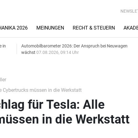
NEWSLE
ANIKA 2026
MEINUNGEN
RECHT & STEUERN
AKAD
e in
Automobilbarometer 2026: Der Anspruch bei Neuwagen
wächst
07.08.2026, 09:14 Uhr
ler
e Cybertrucks müssen in die Werkstatt
lag für Tesla: Alle
üssen in die Werkstatt