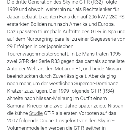
Die dritte Generation des Skyline GT-R (R32) folgte
1989 und obwohl weiterhin nur als Rechtslenker für
Japan gebaut, brachten Fans den auf 206 kW / 280 PS
erstarkten Boliden nun nach Amerika und Europa.
Dazu passten triumphale Auftritte des GT-R in Spa und
auf dem Nürburgring, parallel zu einer Siegesserie von
29 Erfolgen in der japanischen
Tourenwagenmeisterschaft. In Le Mans traten 1995
zwei GT-R der Serie R33 gegen das damals schnellste
Auto der Welt an, den
McLaren
F1, und beide Nissan
beeindruckten durch Zuverlässigkeit. Aber da ging
noch mehr, um der westlichen Supercar-Dominanz
Kratzer zuzufügen. Der 1999 folgende GT-R (R34)
ähnelte nach Nissan-Meinung im Outfit einem
Samurai-Krieger und zwei Jahre später zeigte Nissan
die kühne
Studie
GT-R als ersten Vorboten auf das
2007 folgende Coupé. Losgelöst von den Skyline-
Volumenmodellen werden die GT-R seither in