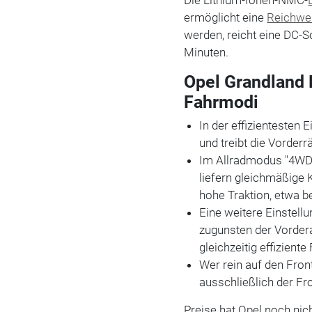
Die Lithium-Ionen-NMC-
ermöglicht eine
Reichwe
werden, reicht eine DC-S
Minuten.
Opel Grandland E
Fahrmodi
In der effizientesten 
und treibt die Vorderrä
Im Allradmodus "4WD" 
liefern gleichmäßige 
hohe Traktion, etwa b
Eine weitere Einstellu
zugunsten der Vorder
gleichzeitig effizient
Wer rein auf den Fron
ausschließlich der Fr
Preise hat Opel noch ni