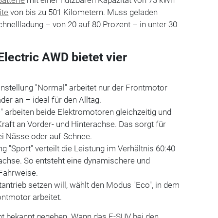
Batterie
mit einer nutzbaren Kapazität von 73 kWh
ite
von bis zu 501 Kilometern. Muss geladen
chnellladung – von 20 auf 80 Prozent – in unter 30
lectric AWD bietet vier
Einstellung "Normal" arbeitet nur der Frontmotor
der an – ideal für den Alltag.
arbeiten beide Elektromotoren gleichzeitig und
Kraft an Vorder- und Hinterachse. Das sorgt für
ei Nässe oder auf Schnee.
ng "Sport" verteilt die Leistung im Verhältnis 60:40
achse. So entsteht eine dynamischere und
e Fahrweise.
tantrieb setzen will, wählt den Modus "Eco", in dem
ontmotor arbeitet.
cht bekannt gegeben. Wann das E-SUV bei den