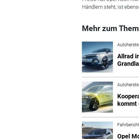
Händlern steht, ist ebens
Mehr zum Them
Autoherstel
Allrad 
Grandla
Autoherstel
Koopera
kommt (
Fahrberich
Opel Mo