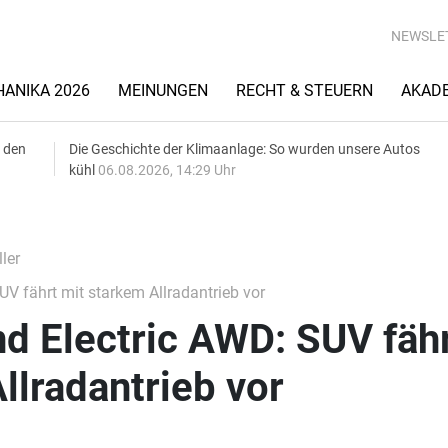
NEWSLE
ANIKA 2026
MEINUNGEN
RECHT & STEUERN
AKAD
 den
Die Geschichte der Klimaanlage: So wurden unsere Autos
kühl
06.08.2026, 14:29 Uhr
ler
V fährt mit starkem Allradantrieb vor
d Electric AWD: SUV fäh
llradantrieb vor