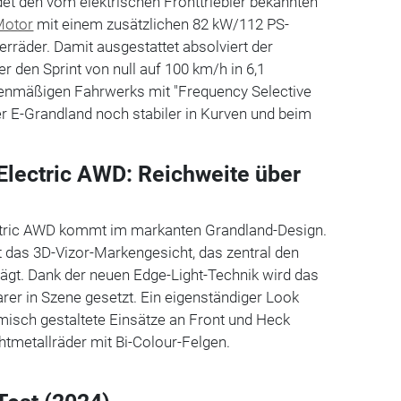
et den vom elektrischen Fronttriebler bekannten
Motor
mit einem zusätzlichen 82 kW/112 PS-
erräder. Damit ausgestattet absolviert der
r den Sprint von null auf 100 km/h in 6,1
enmäßigen Fahrwerks mit "Frequency Selective
r E-Grandland noch stabiler in Kurven und beim
Electric AWD: Reichweite über
ctric AWD kommt im markanten Grandland-Design.
t das 3D-Vizor-Markengesicht, das zentral den
trägt. Dank der neuen Edge-Light-Technik wird das
er in Szene gesetzt. Ein eigenständiger Look
misch gestaltete Einsätze an Front und Heck
htmetallräder mit Bi-Colour-Felgen.