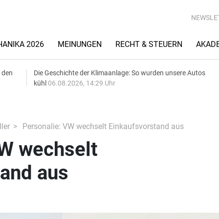
NEWSLE
ANIKA 2026
MEINUNGEN
RECHT & STEUERN
AKAD
 den
Die Geschichte der Klimaanlage: So wurden unsere Autos
kühl
06.08.2026, 14:29 Uhr
ler
Personalie: VW wechselt Einkaufsvorstand aus
VW wechselt
tand aus