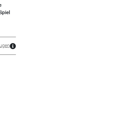
e
Spiel
ugen