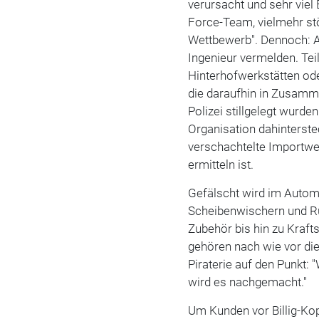
verursacht und sehr viel 
Force-Team, vielmehr stö
Wettbewerb". Dennoch: A
Ingenieur vermelden. Teil
Hinterhofwerkstätten ode
die daraufhin in Zusamm
Polizei stillgelegt wurde
Organisation dahinterst
verschachtelte Importwe
ermitteln ist.
Gefälscht wird im Automo
Scheibenwischern und Rü
Zubehör bis hin zu Krafts
gehören nach wie vor die
Piraterie auf den Punkt:
wird es nachgemacht."
Um Kunden vor Billig-Ko