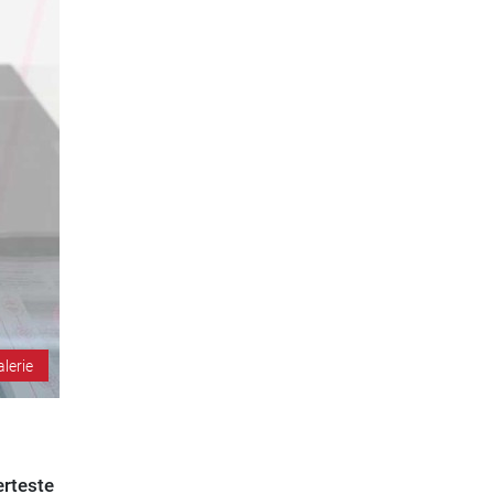
alerie
erteste