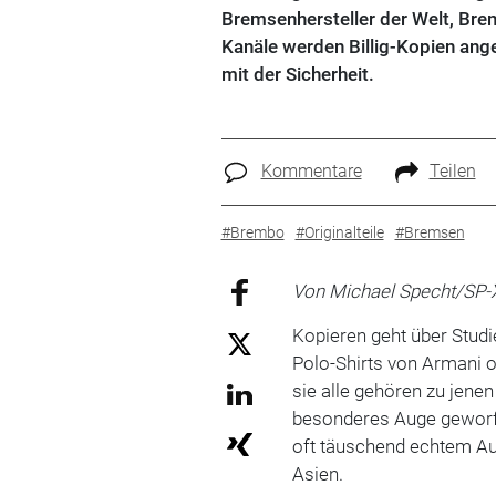
Bremsenhersteller der Welt, Brem
Kanäle werden Billig-Kopien ange
mit der Sicherheit.
Kommentare
Teilen
#Brembo
#Originalteile
#Bremsen
Von Michael Specht/SP-
Kopieren geht über Studi
Polo-Shirts von Armani 
sie alle gehören zu jen
besonderes Auge geworfen
oft täuschend echtem A
Asien.