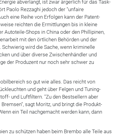
Energie abverlangt, ist zwar ärgerlich für das Task-
rt Paolo Rezzaghi jedoch der "unfaire
uch eine Reihe von Erfolgen kann der Patent-
weise reichten die Ermittlungen bis in kleine
r Autoteile-Shops in China oder den Phillipinen,
enarbeit mit den örtlichen Behörden und der
n. Schwierig wird die Sache, wenn kriminelle
ecken und über diverse Zwischenhändler und
ge der Produzent nur noch sehr schwer zu
bilbereich so gut wie alles. Das reicht von
ckleuchten und geht über Felgen und Tuning-
toff- und Luftfiltern. "Zu den Bestsellern aber
 Bremsen", sagt Moritz, und bringt die Produkt-
 "Wenn ein Teil nachgemacht werden kann, dann
pien zu schützen haben beim Brembo alle Teile aus