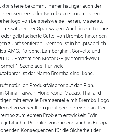
ktpiraterie bekommt immer häufiger auch der
e Bremsenhersteller Brembo zu spüren. Deren
rkenlogo von beispielsweise Ferrari, Maserati,
emssättel vieler Sportwagen. Auch in der Tuning-
ot oder gelb lackierte Sättel von Brembo hinter den
gen zu präsentieren. Brembo ist in hauptsächlich
des-AMG, Porsche, Lamborghini, Corvette und
 zu 100 Prozent den Motor GP (Motorrad-WM)
ormel-1-Szene aus. Für viele
utofahrer ist der Name Brembo eine Ikone.
uft natürlich Produktfälscher auf den Plan.
 in China, Taiwan, Hong Kong, Macao, Thailand
rtigen mittlerweile Bremsenteile mit Brembo-Logo
nternet zu wesentlich günstigeren Preisen an. Der
 Brembo zum echten Problem entwickelt. "Wir
s gefälschte Produkte zunehmend auch in Europa
echenden Konsequenzen für die Sicherheit der