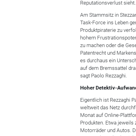
Reputationsverlust sieht.
Am Stammsitz in Stezzano
Task-Force ins Leben ger
Produktpiraterie zu verfo
hohem Frustrationspotenz
zu machen oder die Gese
Patentrecht und Markensc
es durchaus ein Untersch
auf dem Bremssattel drau
sagt Paolo Rezzaghi.
Hoher Detektiv-Aufwan
Eigentlich ist Rezzaghi Pa
weltweit das Netz durch
Monat auf Online-Plattf
Produkten. Etwa jeweils z
Motorräder und Autos. 