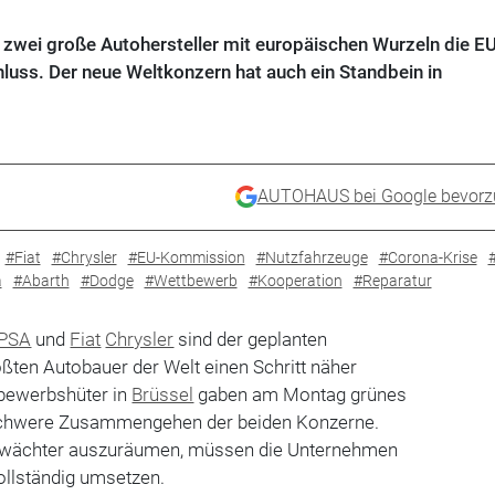
ei große Autohersteller mit europäischen Wurzeln die EU
luss. Der neue Weltkonzern hat auch ein Standbein in
AUTOHAUS bei Google bevorz
#Fiat
#Chrysler
#EU-Kommission
#Nutzfahrzeuge
#Corona-Krise
a
#Abarth
#Dodge
#Wettbewerb
#Kooperation
#Reparatur
PSA
und
Fiat
Chrysler
sind der geplanten
ßten Autobauer der Welt einen Schritt näher
bewerbshüter in
Brüssel
gaben am Montag grünes
enschwere Zusammengehen der beiden Konzerne.
lwächter auszuräumen, müssen die Unternehmen
ollständig umsetzen.