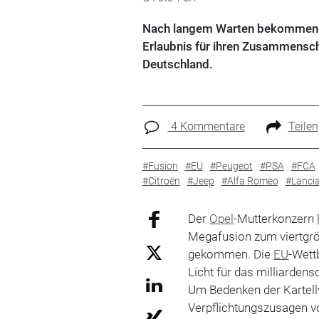
Nach langem Warten bekommen zw
Erlaubnis für ihren Zusammensch
Deutschland.
4 Kommentare
Teilen
#Fusion
#EU
#Peugeot
#PSA
#FCA
#Citroën
#Jeep
#Alfa Romeo
#Lanci
Der
Opel
-Mutterkonzern
Megafusion zum viertgrö
gekommen. Die
EU
-Wett
Licht für das milliard
Um Bedenken der Kartel
Verpflichtungszusagen v