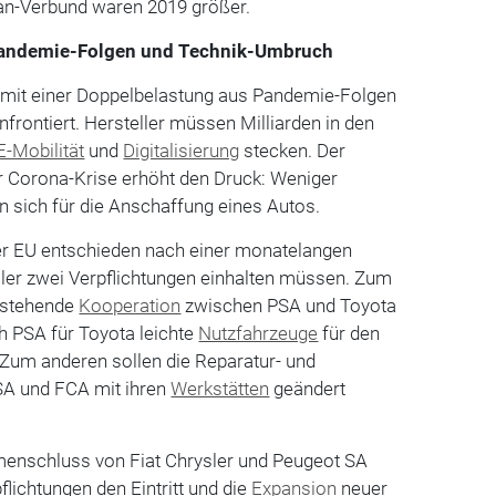
an-Verbund waren 2019 größer.
Pandemie-Folgen und Technik-Umbruch
 mit einer Doppelbelastung aus Pandemie-Folgen
rontiert. Hersteller müssen Milliarden in den
E-Mobilität
und
Digitalisierung
stecken. Der
r Corona-Krise erhöht den Druck: Weniger
n sich für die Anschaffung eines Autos.
r EU entschieden nach einer monatelangen
ller zwei Verpflichtungen einhalten müssen. Zum
bestehende
Kooperation
zwischen PSA und Toyota
h PSA für Toyota leichte
Nutzfahrzeuge
für den
. Zum anderen sollen die Reparatur- und
SA und FCA mit ihren
Werkstätten
geändert
enschluss von Fiat Chrysler und Peugeot SA
lichtungen den Eintritt und die
Expansion
neuer