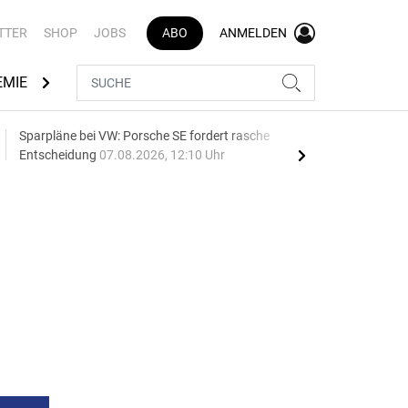
TTER
SHOP
JOBS
ABO
ANMELDEN
EMIE
AUTOMARKEN
MEDIATHEK
BRANCHENVERZEI
Sparpläne bei VW: Porsche SE fordert rasche
75 J
Entscheidung
07.08.2026, 12:10 Uhr
Auf