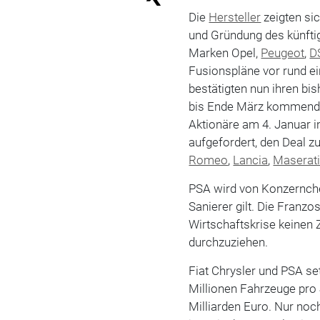
Die
Hersteller
zeigten si
und Gründung des künfti
Marken Opel,
Peugeot
,
D
Fusionspläne vor rund e
bestätigten nun ihren b
bis Ende März kommenden
Aktionäre am 4. Januar 
aufgefordert, den Deal z
Romeo
,
Lancia
,
Maserat
PSA wird von Konzernchef
Sanierer gilt. Die Franz
Wirtschaftskrise keinen
durchzuziehen.
Fiat Chrysler und PSA se
Millionen Fahrzeuge pro 
Milliarden Euro. Nur no