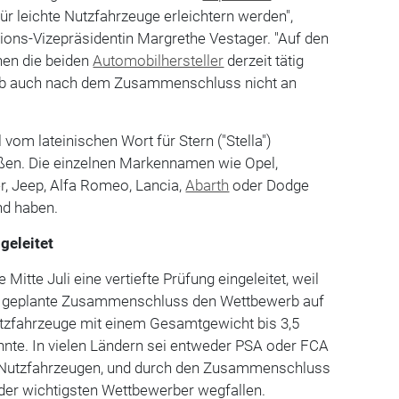
ür leichte Nutzfahrzeuge erleichtern werden",
ns-Vizepräsidentin Margrethe Vestager. "Auf den
nen die beiden
Automobilhersteller
derzeit tätig
erb auch nach dem Zusammenschluss nicht an
 vom lateinischen Wort für Stern ("Stella")
heißen. Die einzelnen Markennamen wie Opel,
er, Jeep, Alfa Romeo, Lancia,
Abarth
oder Dodge
nd haben.
geleitet
itte Juli eine vertiefte Prüfung eingeleitet, weil
er geplante Zusammenschluss den Wettbewerb auf
utzfahrzeuge mit einem Gesamtgewicht bis 3,5
nte. In vielen Ländern sei entweder PSA oder FCA
n Nutzfahrzeugen, und durch den Zusammenschluss
 der wichtigsten Wettbewerber wegfallen.