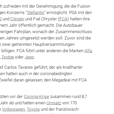
ch zufrieden mit der Genehmigung, die die Fusion
gen Konzerns "
Stellantis
" ermöglicht. PSA mit den
S
und
Citroën
und Fiat Chrysler (
FCA
) hatten ihre
inem Jahr öffentlich gemacht. Die Autobauer
isherigen Fahrplan, wonach der Zusammenschluss
 Jahres umgesetzt werden soll. Zuvor sind die
in zwei getrennten Hauptversammlungen
u billigen. FCA führt unter anderen die Marken
Alfa
i
,
Dodge
oder
Jeep
.
 Carlos Tavares geführt, der als knallharter
osen hatten auch in der coronabedingten
 Zweifel daran gelassen, den Megadeal mit FCA
tzten vor der
Corona-Krise
zusammen rund 8,7
Jahr ab und hatten einen
Umsatz
von 170
ch
Volkswagen
,
Toyota
und der französisch-