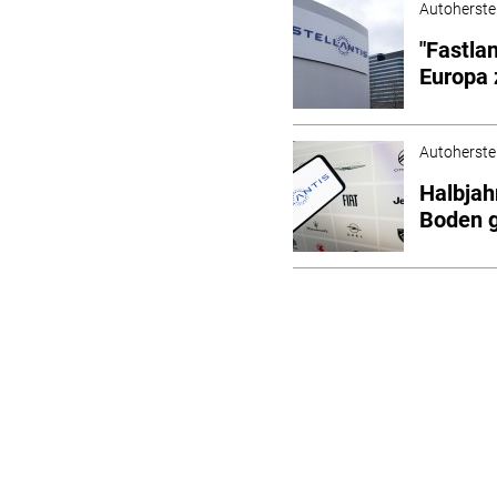
Autoherstel
"Fastlan
Europa 
Autoherstel
Halbjah
Boden 