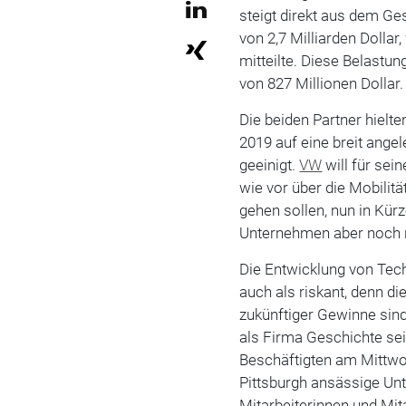
steigt direkt aus dem Ge
von 2,7 Milliarden Dolla
mitteilte. Diese Belastun
von 827 Millionen Dollar.
Die beiden Partner hielte
2019 auf eine breit ang
geeinigt.
VW
will für sei
wie vor über die Mobilit
gehen sollen, nun in Kür
Unternehmen aber noch n
Die Entwicklung von Tech
auch als riskant, denn d
zukünftiger Gewinne sind
als Firma Geschichte se
Beschäftigten am Mittwoc
Pittsburgh ansässige Un
Mitarbeiterinnen und Mi