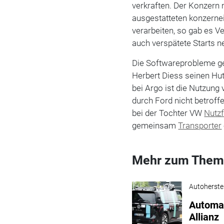
verkraften. Der Konzern m
ausgestatteten konzern
verarbeiten, so gab es 
auch verspätete Starts 
Die Softwareprobleme gel
Herbert Diess seinen H
bei Argo ist die Nutzu
durch Ford nicht betroff
bei der Tochter VW
Nutz
gemeinsam
Transporter
Mehr zum Them
Autoherstel
Automat
Allianz