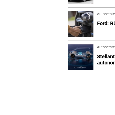
Autoherstel
Ford: R
Autoherstel
Stellan
autono