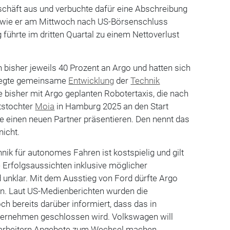
schäft aus und verbuchte dafür eine Abschreibung
r, wie er am Mittwoch nach US-Börsenschluss
g führte im dritten Quartal zu einem Nettoverlust
n bisher jeweils 40 Prozent an Argo und hatten sich
elegte gemeinsame
Entwicklung
der
Technik
ne bisher mit Argo geplanten Robotertaxis, die nach
ätstochter
Moia
in Hamburg 2025 an den Start
ze einen neuen Partner präsentieren. Den nennt das
icht.
nik für autonomes Fahren ist kostspielig und gilt
ie Erfolgsaussichten inklusive möglicher
 unklar. Mit dem Ausstieg von Ford dürfte Argo
in. Laut US-Medienberichten wurden die
h bereits darüber informiert, dass das in
ternehmen geschlossen wird. Volkswagen will
tarbeitern Angebote zum Wechsel machen.