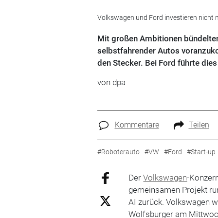
Volkswagen und Ford investieren nicht m
Mit großen Ambitionen bündelten
selbstfahrender Autos voranzuk
den Stecker. Bei Ford führte die
von dpa
Kommentare
Teilen
#Roboterauto
#VW
#Ford
#Start-up
Der
Volkswagen
-Konzern
gemeinsamen Projekt ru
AI zurück. Volkswagen wer
Wolfsburger am Mittwoc