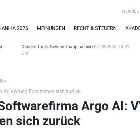
NEWSLE
ANIKA 2026
MEINUNGEN
RECHT & STEUERN
AKAD
er
Daimler Truck: Gewinn knapp halbiert
07.08.2026, 13:01
Uhr
ler
 AI: VW und Ford ziehen sich zurück
Softwarefirma Argo AI: 
en sich zurück