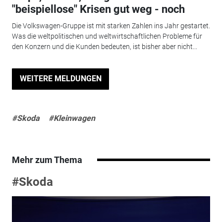
"beispiellose" Krisen gut weg - noch
Die Volkswagen-Gruppe ist mit starken Zahlen ins Jahr gestartet.
Was die weltpolitischen und weltwirtschaftlichen Probleme für
den Konzern und die Kunden bedeuten, ist bisher aber nicht...
WEITERE MELDUNGEN
#Skoda
#Kleinwagen
Mehr zum Thema
#Skoda