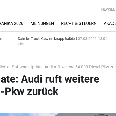
NEWSLE
ANIKA 2026
MEINUNGEN
RECHT & STEUERN
AKAD
er
Daimler Truck: Gewinn knapp halbiert
07.08.2026, 13:01
Uhr
ler
Software-Update: Audi ruft weitere 64.000 Diesel-Pkw zu
te: Audi ruft weitere
l-Pkw zurück