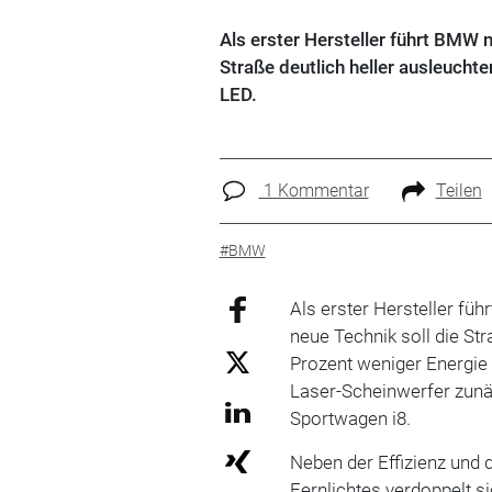
Als erster Hersteller führt BMW n
Straße deutlich heller ausleuch
LED.
1 Kommentar
Teilen
#BMW
Als erster Hersteller füh
neue Technik soll die St
Prozent weniger Energie 
Laser-Scheinwerfer zunäc
Sportwagen i8.
Neben der Effizienz und 
Fernlichtes verdoppelt s