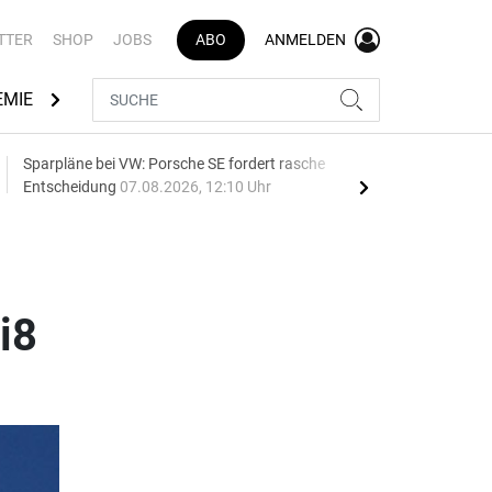
TTER
SHOP
JOBS
ABO
ANMELDEN
EMIE
AUTOMARKEN
MEDIATHEK
BRANCHENVERZEI
Sparpläne bei VW: Porsche SE fordert rasche
75 J
Entscheidung
07.08.2026, 12:10 Uhr
Auf
i8