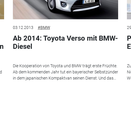
03.12.2013
#BMW
29
Ab 2014: Toyota Verso mit BMW-
P
en
Diesel
E
Die Kooperation von Toyota und BMW trägt erste Früchte.
Zu
nd
Ab dem kommenden Jahr tut ein bayerischer Selbstzünder
Ni
in dem japanischen Kompaktvan seinen Dienst. Und das...
Wo