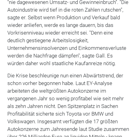
"nie dagewesenen Umsatz- und Gewinneinbruch". "Die
Autoindustrie wird tief in die roten Zahlen rutschen",
sagte er. Selbst wenn Produktion und Verkauf bald
wieder anliefen, werde es lange dauern, bis das
Vorkrisenniveau wieder erreicht sei. "Denn eine
deutlich gestiegene Arbeitslosigkeit,
Unternehmensinsolvenzen und Einkommensverluste
werden die Nachfrage dämpfen", sagte Gall. Es
würden daher wohl staatliche Kaufanreize nötig.
Die Krise beschleunige nun einen Abwärtstrend, der
schon vorher begonnen habe. Laut EY-Analyse
arbeiteten die weltgrößten Autokonzerne im
vergangenen Jahr so wenig profitabel wie seit mehr
als zehn Jahren nicht. Den Spitzenplatz in Sachen
Profitabilität sicherte sich Toyota vor BMW und
Volkswagen. Insgesamt verfügten die 17 größten
Autokonzerne zum Jahresende laut Studie zusammen
über 226 Milliarden Euro an liquiden Mitteln - knapp