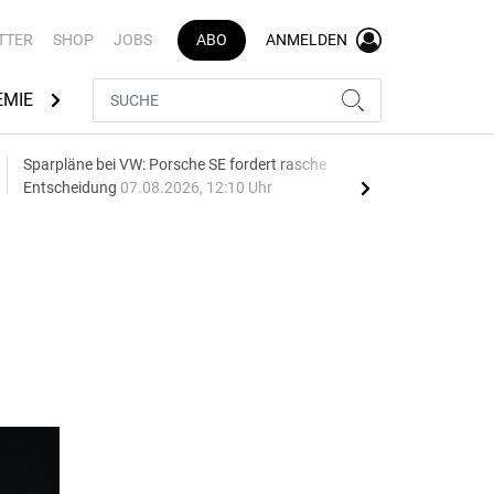
TTER
SHOP
JOBS
ABO
ANMELDEN
EMIE
AUTOMARKEN
MEDIATHEK
BRANCHENVERZEI
Sparpläne bei VW: Porsche SE fordert rasche
75 J
Entscheidung
07.08.2026, 12:10 Uhr
Auf