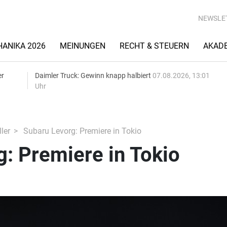
NEWSLE
ANIKA 2026
MEINUNGEN
RECHT & STEUERN
AKAD
er
Daimler Truck: Gewinn knapp halbiert
07.08.2026, 13:01
Uhr
ler
Subaru Levorg: Premiere in Tokio
: Premiere in Tokio