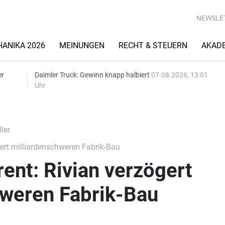
NEWSLE
ANIKA 2026
MEINUNGEN
RECHT & STEUERN
AKAD
er
Daimler Truck: Gewinn knapp halbiert
07.08.2026, 13:01
Uhr
ler
ert milliardenschweren Fabrik-Bau
ent: Rivian verzögert
hweren Fabrik-Bau