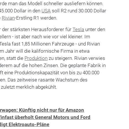
rde man das Modell schneller ausliefern können.
45.000 Dollar in den
USA
soll R2 rund 30.000 Dollar
e
Rivian
-Erstling R1 werden.
er der stärksten Herausforderer für
Tesla
unter den
lern - ist aber nach wie vor viel kleiner. Im
esla fast 1,85 Millionen Fahrzeuge - und Rivian
m Jahr will die kalifornische Firma in etwa
n, statt die
Produktion
zu steigern. Rivian verwies
erem auf die hohen Zinsen. Die geplante Fabrik in
nft eine Produktionskapazität von bis zu 400.000
ben. Das zeitweise rasante Wachstum des
zuletzt merklich abgekühlt.
erwagen: Künftig nicht nur für Amazon
infast überholt General Motors und Ford
digt Elektroauto-Pläne