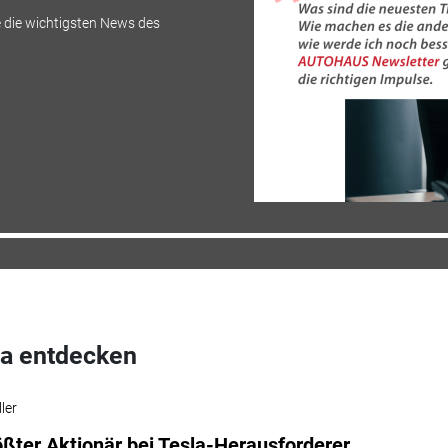
 die wichtigsten News des
a entdecken
ler
ßter Aktionär bei Tesla-Herausforderer