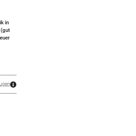
k in
 (gut
neuer
ugen