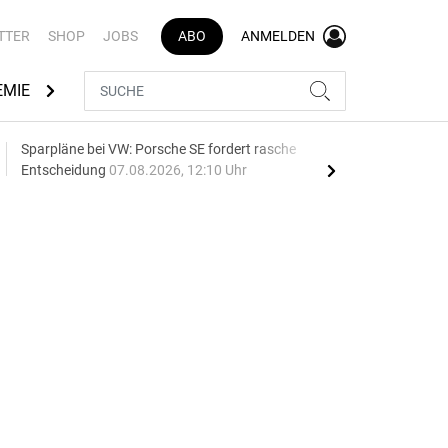
TTER
SHOP
JOBS
ABO
ANMELDEN
EMIE
AUTOMARKEN
MEDIATHEK
BRANCHENVERZEI
Sparpläne bei VW: Porsche SE fordert rasche
75 J
Entscheidung
07.08.2026, 12:10 Uhr
Auf