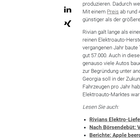
produzieren. Dadurch we
Mit einem
Preis
ab rund 
günstiger als der größer
Rivian galt lange als ein
reinen Elektroauto-Herstel
vergangenen Jahr baute T
gut 57.000. Auch in diese
genauso viele Autos baue
zur Begründung unter and
Georgia soll in der Zuku
Fahrzeugen pro Jahr ha
Elektroauto-Marktes war 
Lesen Sie auch:
Rivians Elektro-Lief
Nach Börsendebüt: V
Berichte: Apple beer