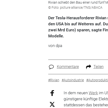
Rivian schiebt den Bau einer rund fünf Mi
© Foto: picture alliance/TNS/ABACA
Der Tesla-Herausforderer Rivian s
den USA bis auf Weiteres auf. Dur
zwei Mrd Euro) sparen, sagte Fi
Modelle.
von
dpa
Kommentare
Teilen
#Rivian
#Autoindustrie
#Autoprodukt
In dem neuen
Werk
im US
günstigere künftige Elek
stattdessen das bestehen