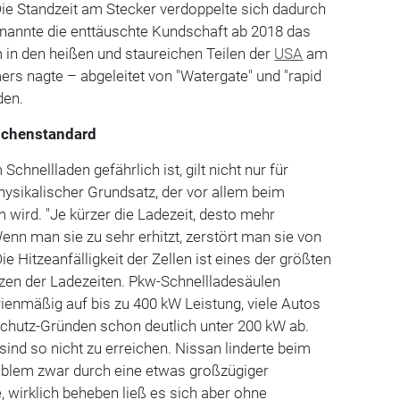
ie Standzeit am Stecker verdoppelte sich dadurch
 nannte die enttäuschte Kundschaft ab 2018 das
 in den heißen und staureichen Teilen der
USA
am
rs nagte – abgeleitet von "Watergate" und "rapid
den.
anchenstandard
chnellladen gefährlich ist, gilt nicht nur für
physikalischer Grundsatz, der vor allem beim
wird. "Je kürzer die Ladezeit, desto mehr
Wenn man sie zu sehr erhitzt, zerstört man sie von
 Die Hitzeanfälligkeit der Zellen ist eines der größten
zen der Ladezeiten. Pkw-Schnellladesäulen
ienmäßig auf bis zu 400 kW Leistung, viele Autos
schutz-Gründen schon deutlich unter 200 kW ab.
sind so nicht zu erreichen. Nissan linderte beim
blem zwar durch eine etwas großzügiger
 wirklich beheben ließ es sich aber ohne