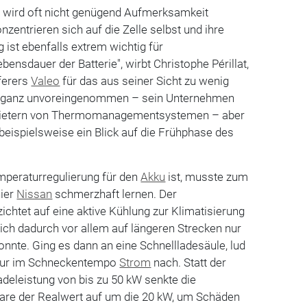
e wird oft nicht genügend Aufmerksamkeit
nzentrieren sich auf die Zelle selbst und ihre
 ist ebenfalls extrem wichtig für
bensdauer der Batterie", wirbt Christophe Périllat,
ferers
Valeo
für das aus seiner Sicht zu wenig
ht ganz unvoreingenommen – sein Unternehmen
nbietern von Thermomanagementsystemen – aber
 beispielsweise ein Blick auf die Frühphase des
mperaturregulierung für den
Akku
ist, musste zum
nier
Nissan
schmerzhaft lernen. Der
htet auf eine aktive Kühlung zur Klimatisierung
sich dadurch vor allem auf längeren Strecken nur
nnte. Ging es dann an eine Schnellladesäule, lud
 nur im Schneckentempo
Strom
nach. Statt der
deleistung von bis zu 50 kW senkte die
e der Realwert auf um die 20 kW, um Schäden