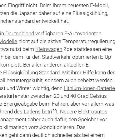
n Eingriff nicht. Beim ihrem neuesten E-Mobil,
tzen die Japaner daher auf eine Flüssigkühlung,
anchenstandard entwickelt hat.
 in
Deutschland
verfügbaren E-Autovarianten
Modelle
nicht auf die aktive Temperaturregulierung
twa nutzt beim
Kleinwagen
Zoe stattdessen eine
ch bei dem für den Stadtverkehr optimierten E-Up
 komplett. Bei allen anderen aktuellen E-
e Flüssigkühlung Standard. Mit ihrer Hilfe kann der
oll heruntergekühlt, sondern auch beheizt werden.
bst und Winter wichtig, denn
Lithium-Ionen-Batterie
eraturfenster zwischen 20 und 40 Grad Celsius
e Energieabgabe beim Fahren, aber vor allem was
rend des Ladens betrifft. Neuere Elektroautos
anagement daher auch dafür, den Speicher vor
 klimatisch vorzukonditionieren. Das
n geht dann deutlich schneller als bei einem