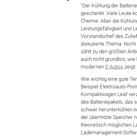
"Der Kühlung der Batteri
geschenkt. Viele Leute ko
Chemie. Aber die Kühlung
Leistungsfähigkeit und Le
Vorstandschef des Zulie
diskutierte Thema. Nic
zählt zu den größten A
auch nicht grundlos, wie
modernen
E-Autos
zeigt.
Wie wichtig eine gute Te
Beispiel Elektroauto-Pio
Kompaktwagen Leaf verzic
des Batteriepakets, das 
schwer herunterkühlen ko
der überhitzte Speicher
theoretisch möglichen La
Lademanagement-Softwar