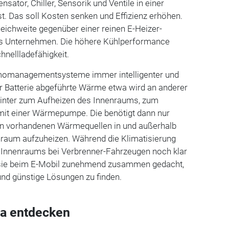
ator, Chiller, Sensorik und Ventile in einer
. Das soll Kosten senken und Effizienz erhöhen.
eichweite gegenüber einer reinen E-Heizer-
das Unternehmen. Die höhere Kühlperformance
nellladefähigkeit.
momanagementsysteme immer intelligenter und
r Batterie abgeführte Wärme etwa wird an anderer
 Winter zum Aufheizen des Innenraums, zum
 mit einer Wärmepumpe. Die benötigt dann nur
en vorhandenen Wärmequellen in und außerhalb
raum aufzuheizen. Während die Klimatisierung
s Innenraums bei Verbrenner-Fahrzeugen noch klar
 sie beim E-Mobil zunehmend zusammen gedacht,
und günstige Lösungen zu finden.
a entdecken