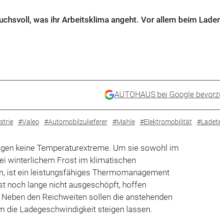
uchsvoll, was ihr Arbeitsklima angeht. Vor allem beim Lad
AUTOHAUS bei Google bevorz
strie
#Valeo
#Automobilzulieferer
#Mahle
#Elektromobilität
#Ladet
ögen keine Temperaturextreme. Um sie sowohl im
 winterlichem Frost im klimatischen
en, ist ein leistungsfähiges Thermomanagement
ist noch lange nicht ausgeschöpft, hoffen
. Neben den Reichweiten sollen die anstehenden
m die Ladegeschwindigkeit steigen lassen.