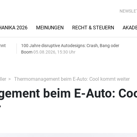
NEWSLE
ANIKA 2026
MEINUNGEN
RECHT & STEUERN
AKAD
nnt
100 Jahre disruptive Autodesigns: Crash, Bang oder
Boom
05.08.2026, 15:30 Uhr
ler
Thermomanagement beim E-Auto: Cool kommt weiter
ement beim E-Auto: Co
r