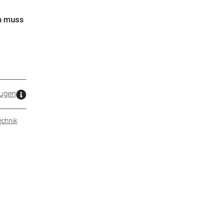
en muss
ugen
echnik