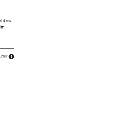
eht es
 Im
ugen