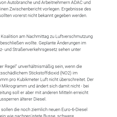
r von Autobranche und Arbeitnehmern ADAC und
einen Zwischenbericht vorlegen. Ergebnisse des
ollten vorerst nicht bekannt gegeben werden.
ie Koalition am Nachmittag zu Luftverschmutzung
 beschließen wollte. Geplante Änderungen im
- und Straßenverkehrsgesetz sehen unter
der Regel" unverhältnismäßig sein, wenn die
tsschädlichem Stickstoffdioxid (NO2) im
amm pro Kubikmeter Luft nicht überschreitet. Der
0 Mikrogramm und ändert sich damit nicht - bei
eitung soll er aber mit anderen Mitteln erreicht
ussperren älterer Diesel.
, sollen die noch ziemlich neuen Euro-6-Diesel
n wie nachgerüstete Busse, schwere