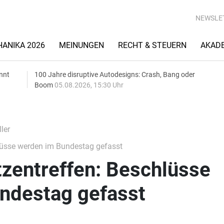
NEWSLE
ANIKA 2026
MEINUNGEN
RECHT & STEUERN
AKAD
nnt
100 Jahre disruptive Autodesigns: Crash, Bang oder
Boom
05.08.2026, 15:30 Uhr
ler
lüsse werden im Bundestag gefasst
zentreffen: Beschlüsse
ndestag gefasst