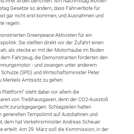
and ihrer Arbeit berichten. Am Nachmittag wollten
tag Gesetze so ändern, dass Fahrverbote für
chst gar nicht erst kommen, und Ausnahmen und
te regeln.
nstrierten Greenpeace-Aktivisten für ein
olitik: Sie stellten direkt vor der Zufahrt einen
ah, als stecke er mit der Motorhaube im Boden.
uf dem Fahrzeug, die Demonstranten forderten den
ennungsmotor - und zwangen unter anderem
 Schulze (SPD) und Wirtschaftsminister Peter
u Merkels Amtssitz zu gehen.
 Plattform" steht dabei vor allem die
paren von Treibhausgasen, denn der CO2-Ausstoß
 nicht zurückgegangen. Schlagzeilen hatten
 generellen Tempolimit auf Autobahnen und
t, dem hat Verkehrsminister Andreas Scheuer
e erteilt. Am 29. März soll die Kommission, in der