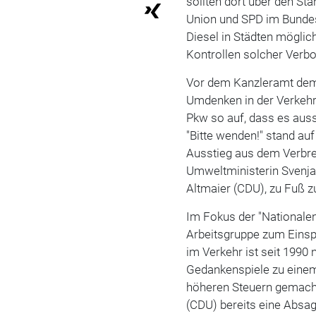
sollten dort über den St
Union und SPD im Bundes
Diesel in Städten mögli
Kontrollen solcher Verbo
Vor dem Kanzleramt demo
Umdenken in der Verkehrsp
Pkw so auf, dass es auss
"Bitte wenden!" stand a
Ausstieg aus dem Verbr
Umweltministerin Svenja
Altmaier (CDU), zu Fuß z
Im Fokus der "Nationalen
Arbeitsgruppe zum Eins
im Verkehr ist seit 1990
Gedankenspiele zu einem
höheren Steuern gemach
(CDU) bereits eine Absag