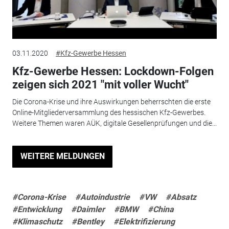
03.11.2020
#Kfz-Gewerbe Hessen
Kfz-Gewerbe Hessen: Lockdown-Folgen
zeigen sich 2021 "mit voller Wucht"
Die Corona-Krise und ihre Auswirkungen beherrschten die erste
Online-Mitgliederversammlung des hessischen Kfz-Gewerbes.
Weitere Themen waren AÜK, digitale Gesellenprüfungen und die...
WEITERE MELDUNGEN
#Corona-Krise
#Autoindustrie
#VW
#Absatz
#Entwicklung
#Daimler
#BMW
#China
#Klimaschutz
#Bentley
#Elektrifizierung