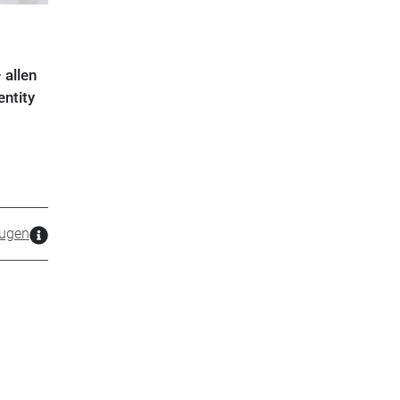
 allen
ntity
ugen