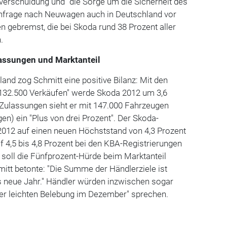
sverschuldung und "die Sorge um die Sicherheit des
chfrage nach Neuwagen auch in Deutschland vor
n gebremst, die bei Skoda rund 38 Prozent aller
.
lassungen und Marktanteil
land zog Schmitt eine positive Bilanz: Mit den
132.500 Verkäufen" werde Skoda 2012 um 3,6
 Zulassungen sieht er mit 147.000 Fahrzeugen
en) ein "Plus von drei Prozent". Der Skoda-
2012 auf einen neuen Höchststand von 4,3 Prozent
f 4,5 bis 4,8 Prozent bei den KBA-Registrierungen
 soll die Fünfprozent-Hürde beim Marktanteil
t betonte: "Die Summe der Händlerziele ist
s neue Jahr." Händler würden inzwischen sogar
ner leichten Belebung im Dezember" sprechen.