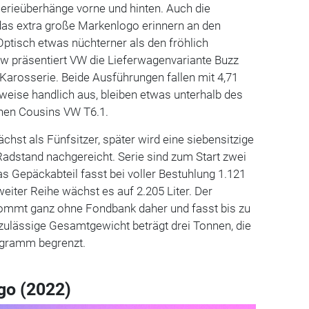
erieüberhänge vorne und hinten. Auch die
das extra große Markenlogo erinnern an den
ptisch etwas nüchterner als den fröhlich
kw präsentiert VW die Lieferwagenvariante Buzz
arosserie. Beide Ausführungen fallen mit 4,71
weise handlich aus, bleiben etwas unterhalb des
enen Cousins VW T6.1.
st als Fünfsitzer, später wird eine siebensitzige
adstand nachgereicht. Serie sind zum Start zwei
as Gepäckabteil fasst bei voller Bestuhlung 1.121
weiter Reihe wächst es auf 2.205 Liter. Der
 kommt ganz ohne Fondbank daher und fasst bis zu
 zulässige Gesamtgewicht beträgt drei Tonnen, die
logramm begrenzt.
go (2022)