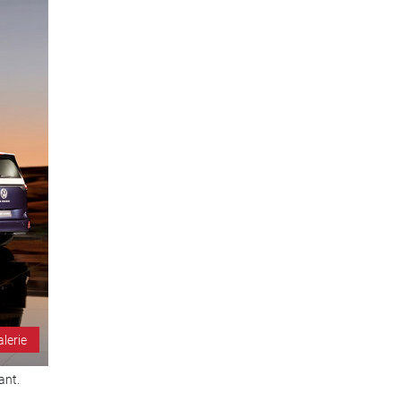
alerie
ant.