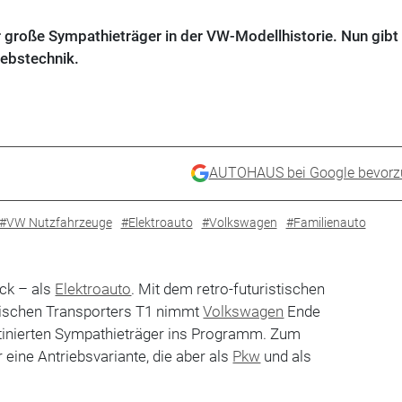
r große Sympathieträger in der VW-Modellhistorie. Nun gibt 
ebstechnik.
AUTOHAUS bei Google bevorz
#VW Nutzfahrzeuge
#Elektroauto
#Volkswagen
#Familienauto
ck – als
Elektroauto
. Mit dem retro-futuristischen
ssischen Transporters T1 nimmt
Volkswagen
Ende
tinierten Sympathieträger ins Programm. Zum
r eine Antriebsvariante, die aber als
Pkw
und als