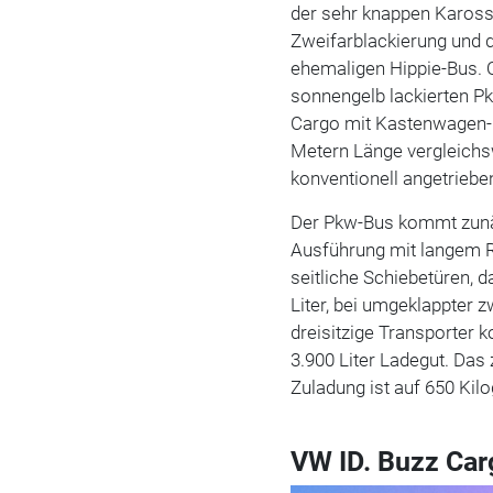
der sehr knappen Kaross
Zweifarblackierung und 
ehemaligen Hippie-Bus. O
sonnengelb lackierten P
Cargo mit Kastenwagen-K
Metern Länge vergleichs
konventionell angetrieb
Der Pkw-Bus kommt zunäch
Ausführung mit langem R
seitliche Schiebetüren, d
Liter, bei umgeklappter z
dreisitzige Transporter
3.900 Liter Ladegut. Das
Zuladung ist auf 650 Ki
VW ID. Buzz Car