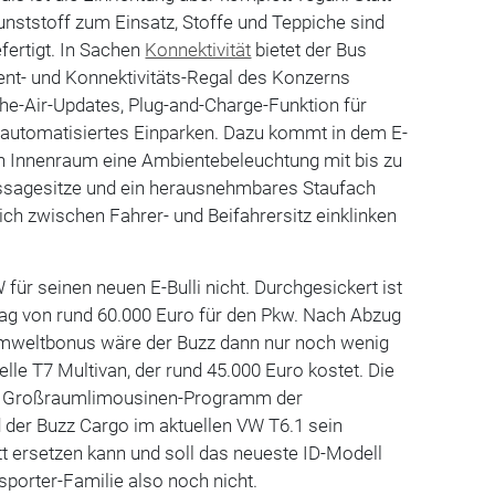
nststoff zum Einsatz, Stoffe und Teppiche sind
fertigt. In Sachen
Konnektivität
bietet der Bus
ent- und Konnektivitäts-Regal des Konzerns
-the-Air-Updates, Plug-and-Charge-Funktion für
automatisiertes Einparken. Dazu kommt in dem E-
en Innenraum eine Ambientebeleuchtung mit bis zu
ssagesitze und ein herausnehmbares Staufach
ich zwischen Fahrer- und Beifahrersitz einklinken
W für seinen neuen E-Bulli nicht. Durchgesickert ist
trag von rund 60.000 Euro für den Pkw. Nach Abzug
Umweltbonus wäre der Buzz dann nur noch wenig
elle T7 Multivan, der rund 45.000 Euro kostet. Die
das Großraumlimousinen-Programm der
der Buzz Cargo im aktuellen VW T6.1 sein
t ersetzen kann und soll das neueste ID-Modell
porter-Familie also noch nicht.