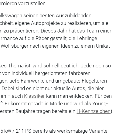
emieren vorzustellen.
Volkswagen seinen besten Auszubildenden
hkeit, eigene Autoprojekte zu realisieren, um sie
n zu präsentieren. Dieses Jahr hat das Team einen
rmance auf die Räder gestellt; die Lehrlinge
n Wolfsburger nach eigenen Ideen zu einem Unikat
ßes Thema ist, wird schnell deutlich. Jede noch so
 von individuell hergerichteten fahrbaren
lgen, tiefe Fahrwerke und umgebaute Flügeltüren
abei sind es nicht nur aktuelle Autos, die hier
ren – auch
Klassiker
kann man entdecken. Für den
reif: Er kommt gerade in Mode und wird als Young-
 ersten Baujahre tragen bereits ein
H-Kennzeichen
)
55 kW / 211 PS bereits als werksmäßige Variante