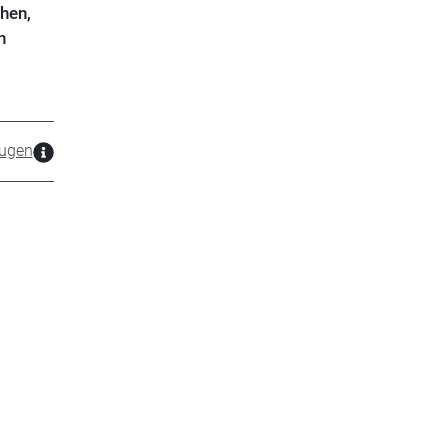
hen,
n
ugen