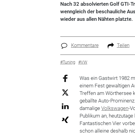
Nach 32 absolvierten Golf GTI-Tr
wenngleich der beschauliche Aus
wieder aus allen Nähten platzte.
Kommentare
Teilen
#Tuning
#VW
Was ein Gastwirt 1982 mi
einem Fest gewaltigen A
Treffen am Wörthersee 
geballte Auto-Prominenz
damalige
Volkswagen
-V
Publikum an, heutzutage
Fantastischen Vier vorbe
schon alleine deshalb nic