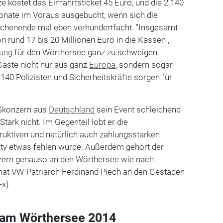
e kostet das Einfahrtsticket 45 Euro, und die 2.140
onate im Voraus ausgebucht, wenn sich die
chenende mal eben verhundertfacht. "Insgesamt
n rund 17 bis 20 Millionen Euro in die Kassen",
ung
für den Wörthersee ganz zu schweigen.
äste nicht nur aus ganz
Europa
, sondern sogar
140 Polizisten und Sicherheitskräfte sorgen für
oßkonzern aus
Deutschland
sein Event schleichend
tark nicht. Im Gegenteil lobt er die
ruktiven und natürlich auch zahlungsstarken
arty etwas fehlen würde. Außerdem gehört der
zern genauso an den Wörthersee wie nach
 hat VW-Patriarch Ferdinand Piech an den Gestaden
-x)
 am Wörthersee 2014