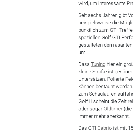
wird, um interessante Pr
Seit sechs Jahren gibt 
beispielsweise die Möglic
pünktlich zum GTI-Treffe
speziellen Golf GTI Perfo
gestalteten den rasante
um.
Dass
Tuning
hier ein gro
kleine Straße ist gesäumt
Untersätzen. Polierte Fe
können bestaunt werden. D
zum Schaulaufen auffah
Golf II scheint die Zeit 
oder sogar
Oldtimer
(die
immer mehr anerkannt.
Das GTI
Cabrio
ist mit 1