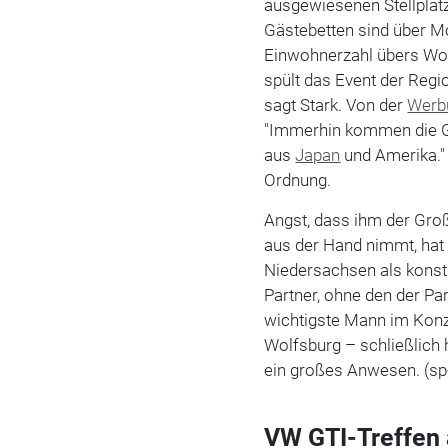
ausgewiesenen Stellplätz
Gästebetten sind über M
Einwohnerzahl übers Wo
spült das Event der Regio
sagt Stark. Von der
Werb
"Immerhin kommen die G
aus
Japan
und Amerika." 
Ordnung.
Angst, dass ihm der Gr
aus der Hand nimmt, hat S
Niedersachsen als konst
Partner, ohne den der P
wichtigste Mann im Kon
Wolfsburg – schließlich
ein großes Anwesen. (sp
VW GTI-Treffen