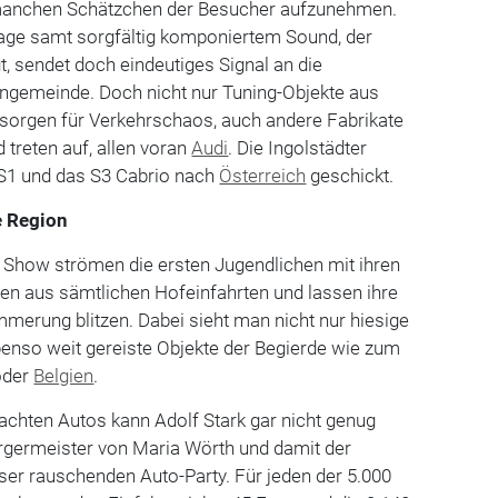
 manchen Schätzchen der Besucher aufzunehmen.
lage samt sorgfältig komponiertem Sound, der
gt, sendet doch eindeutiges Signal an die
angemeinde. Doch nicht nur Tuning-Objekte aus
orgen für Verkehrschaos, auch andere Fabrikate
treten auf, allen voran
Audi
. Die Ingolstädter
S1 und das S3 Cabrio nach
Österreich
geschickt.
e Region
 Show strömen die ersten Jugendlichen mit ihren
en aus sämtlichen Hofeinfahrten und lassen ihre
merung blitzen. Dabei sieht man nicht nur hiesige
enso weit gereiste Objekte der Begierde wie zum
der
Belgien
.
achten Autos kann Adolf Stark gar nicht genug
rgermeister von Maria Wörth und damit der
ieser rauschenden Auto-Party. Für jeden der 5.000