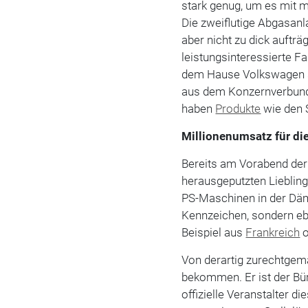
stark genug, um es mit
Die zweiflutige Abgasan
aber nicht zu dick aufträ
leistungsinteressierte F
dem Hause Volkswagen s
aus dem Konzernverbund 
haben
Produkte
wie den 
Millionenumsatz für di
Bereits am Vorabend der
herausgeputzten Liebling
PS-Maschinen in der Däm
Kennzeichen, sondern eb
Beispiel aus
Frankreich
o
Von derartig zurechtgem
bekommen. Er ist der Bü
offizielle Veranstalter d