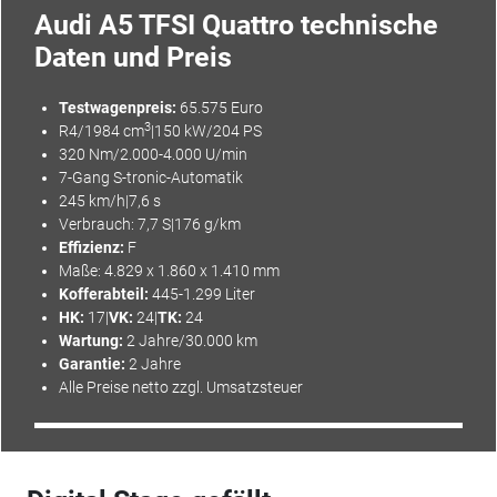
Audi A5 TFSI Quattro technische
Daten und Preis
Testwagenpreis:
65.575 Euro
3
R4/1984 cm
|150 kW/204 PS
320 Nm/2.000-4.000 U/min
7-Gang S-tronic-Automatik
245 km/h|7,6 s
Verbrauch: 7,7 S|176 g/km
Effizienz
:
F
Maße: 4.829 x 1.860 x 1.410 mm
Kofferabteil:
445-1.299 Liter
HK:
17|
VK:
24|
TK:
24
Wartung:
2 Jahre/30.000 km
Garantie:
2 Jahre
Alle Preise netto zzgl.
Umsatzsteuer