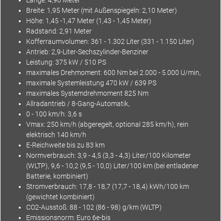
Breite: 1,95 Meter (mit Außenspiegeln: 2,10 Meter)
Höhe: 1,45 -1,47 Meter (1,43 - 1,45 Meter)
Radstand: 2,91 Meter
Kofferraumvolumen: 361 - 1.302 Liter (331 - 1.150 Liter)
Antrieb: 2,9-Liter-Sechszylinder-Benziner
Leistung: 375 kW / 510 PS
maximales Drehmoment: 600 Nm bei 2.000 - 5.000 U/min,
maximale Systemleistung 470 kW / 639 PS
maximales Systemdrehmoment 825 Nm
Allradantrieb / 8-Gang-Automatik,
0 - 100 km/h: 3,6 s
Vmax: 250 km/h (abgeregelt, optional 285 km/h), rein
elektrisch 140 km/h
E-Reichweite bis zu 83 km
Normverbrauch: 3,9 - 4,5 (3,3 - 4,3) Liter/100 Kilometer
(WLTP), 9,6 - 10,2 (9,5 - 10,0) Liter/100 km (bei entladener
Batterie, kombiniert)
Stromverbrauch: 17,8 - 18,7 (17,7 - 18,4) kWh/100 km
(gewichtet kombiniert)
CO2-Ausstoß: 88 - 102 (86 - 98) g/km (WLTP)
Emissionsnorm: Euro 6e-bis