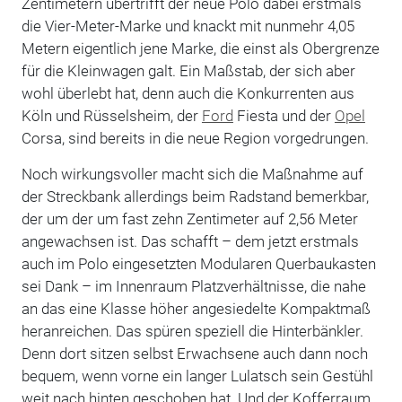
Zentimetern übertrifft der neue Polo dabei erstmals
die Vier-Meter-Marke und knackt mit nunmehr 4,05
Metern eigentlich jene Marke, die einst als Obergrenze
für die Kleinwagen galt. Ein Maßstab, der sich aber
wohl überlebt hat, denn auch die Konkurrenten aus
Köln und Rüsselsheim, der
Ford
Fiesta und der
Opel
Corsa, sind bereits in die neue Region vorgedrungen.
Noch wirkungsvoller macht sich die Maßnahme auf
der Streckbank allerdings beim Radstand bemerkbar,
der um der um fast zehn Zentimeter auf 2,56 Meter
angewachsen ist. Das schafft – dem jetzt erstmals
auch im Polo eingesetzten Modularen Querbaukasten
sei Dank – im Innenraum Platzverhältnisse, die nahe
an das eine Klasse höher angesiedelte Kompaktmaß
heranreichen. Das spüren speziell die Hinterbänkler.
Denn dort sitzen selbst Erwachsene auch dann noch
bequem, wenn vorne ein langer Lulatsch sein Gestühl
weit nach hinten geschoben hat. Und der Kofferraum