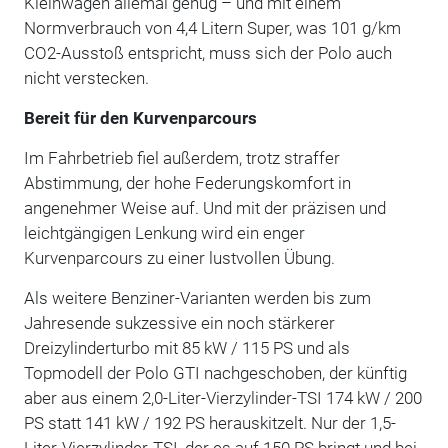
Kleinwagen allemal genug – und mit einem
Normverbrauch von 4,4 Litern Super, was 101 g/km
CO2-Ausstoß entspricht, muss sich der Polo auch
nicht verstecken.
Bereit für den Kurvenparcours
Im Fahrbetrieb fiel außerdem, trotz straffer
Abstimmung, der hohe Federungskomfort in
angenehmer Weise auf. Und mit der präzisen und
leichtgängigen Lenkung wird ein enger
Kurvenparcours zu einer lustvollen Übung.
Als weitere Benziner-Varianten werden bis zum
Jahresende sukzessive ein noch stärkerer
Dreizylinderturbo mit 85 kW / 115 PS und als
Topmodell der Polo GTI nachgeschoben, der künftig
aber aus einem 2,0-Liter-Vierzylinder-TSI 174 kW / 200
PS statt 141 kW / 192 PS herauskitzelt. Nur der 1,5-
Liter-Vierzylinder-TSI, der es auf 150 PS bringt und bei