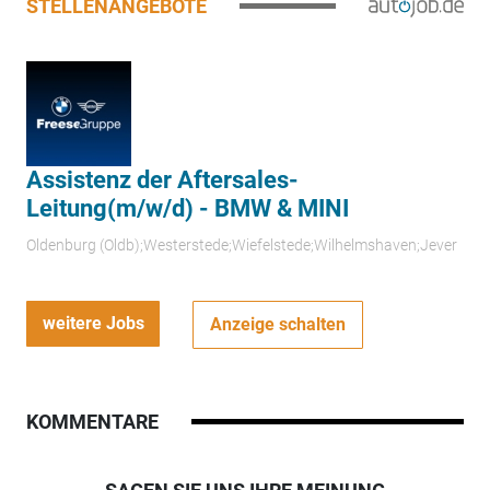
STELLENANGEBOTE
Assistenz der Aftersales-
Leitung(m/w/d) - BMW & MINI
Oldenburg (Oldb);Westerstede;Wiefelstede;Wilhelmshaven;Jever
weitere Jobs
Anzeige schalten
KOMMENTARE