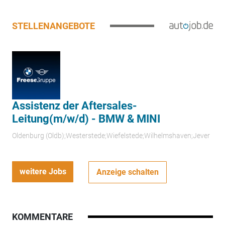
STELLENANGEBOTE
Assistenz der Aftersales-
Leitung(m/w/d) - BMW & MINI
Oldenburg (Oldb);Westerstede;Wiefelstede;Wilhelmshaven;Jever
weitere Jobs
Anzeige schalten
KOMMENTARE