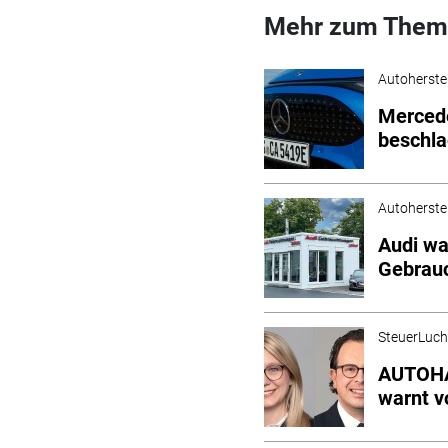
Mehr zum Them
Autoherstel
Mercede
beschl
Autoherstel
Audi wa
Gebrau
SteuerLuc
AUTOHA
warnt v