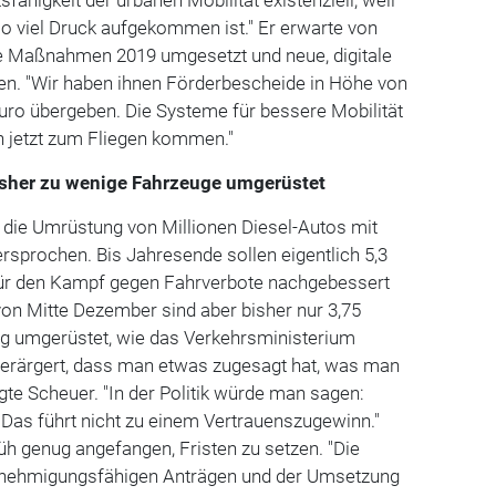
o viel Druck aufgekommen ist." Er erwarte von
 Maßnahmen 2019 umgesetzt und neue, digitale
n. "Wir haben ihnen Förderbescheide in Höhe von
uro übergeben. Die Systeme für bessere Mobilität
 jetzt zum Fliegen kommen."
isher zu wenige Fahrzeuge umgerüstet
n die Umrüstung von Millionen Diesel-Autos mit
sprochen. Bis Jahresende sollen eigentlich 5,3
für den Kampf gegen Fahrverbote nachgebessert
on Mitte Dezember sind aber bisher nur 3,75
tig umgerüstet, wie das Verkehrsministerium
in verärgert, dass man etwas zugesagt hat, was man
agte Scheuer. "In der Politik würde man sagen:
Das führt nicht zu einem Vertrauenszugewinn."
üh genug angefangen, Fristen zu setzen. "Die
genehmigungsfähigen Anträgen und der Umsetzung