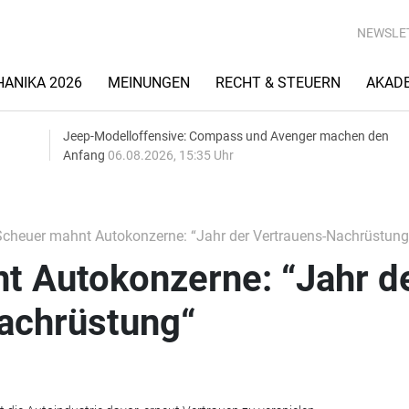
NEWSLE
ANIKA 2026
MEINUNGEN
RECHT & STEUERN
AKAD
Jeep-Modelloffensive: Compass und Avenger machen den
Anfang
06.08.2026, 15:35 Uhr
cheuer mahnt Autokonzerne: “Jahr der Vertrauens-Nachrüstung
t Autokonzerne: “Jahr d
achrüstung“