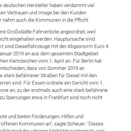
e deutschen Hersteller haben verdammt viel
ten Vertrauen und Image bei den Kunden
 nahm auch die Kommunen in die Pflicht.
ere Großstädte Fahrverbote angeordnet, weil
icht eingehalten werden. Hauptursache sind
art sind Dieselfahrzeuge mit der Abgasnorm Euro 4
Januar 2019 an aus dem gesamten Stadtgebiet
chen Kennzeichen vom 1. April an. Für Berlin hat
 entschieden, dass von Sommer 2019 an
e stark befahrener Straßen für Diesel mit den
rren sind. Für Essen ordnete ein Gericht vom 1.
zone an, zu der erstmals auch eine stark befahrene
 zu Sperrungen etwa in Frankfurt sind noch nicht
ote und bieten Förderungen, Hilfen und
etroffenen Kommunen an", sagte Scheuer. "Dieses
sfähigkeit der urbanen Mobilität existenziell, weil