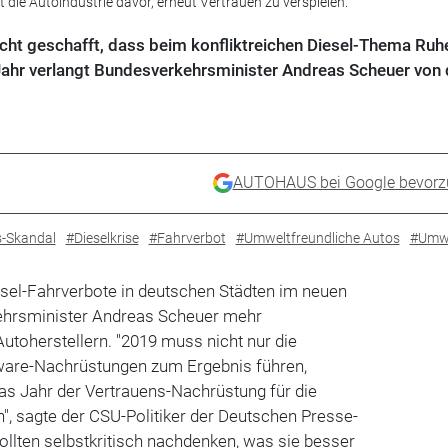
die Autoindustrie davor, erneut Vertrauen zu verspielen.
nicht geschafft, dass beim konfliktreichen Diesel-Thema Ruh
 Jahr verlangt Bundesverkehrsminister Andreas Scheuer von 
AUTOHAUS bei Google bevorz
-Skandal
#Dieselkrise
#Fahrverbot
#Umweltfreundliche Autos
#Umw
sel-Fahrverbote in deutschen Städten im neuen
ehrsminister Andreas Scheuer mehr
toherstellern. "2019 muss nicht nur die
ware-Nachrüstungen zum Ergebnis führen,
s Jahr der Vertrauens-Nachrüstung für die
n", sagte der CSU-Politiker der Deutschen Presse-
ollten selbstkritisch nachdenken, was sie besser