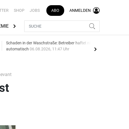
TTER
SHOP
JOBS
ABO
ANMELDEN
EMIE
AUTOMARKEN
MEDIATHEK
BRANCHENVERZEI
Schaden in der Waschstraße: Betreiber haftet nicht
Geel
automatisch
06.08.2026, 11:47 Uhr
06.0
levant
st