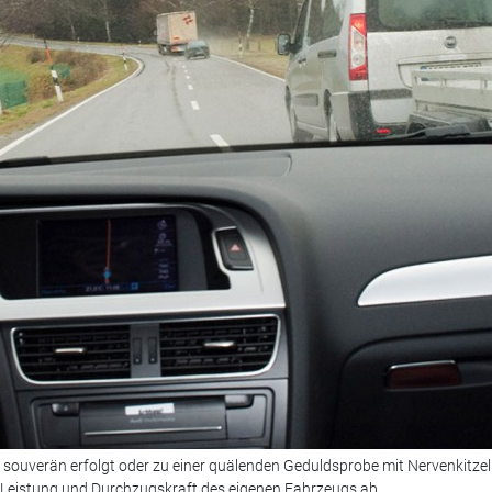
 souverän erfolgt oder zu einer quälenden Geduldsprobe mit Nervenkitze
r Leistung und Durchzugskraft des eigenen Fahrzeugs ab.