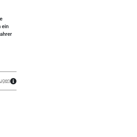
e
 ein
fahrer
ugen