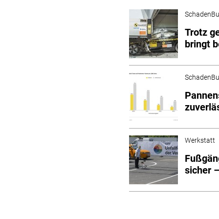
SchadenBu
Trotz g
bringt b
SchadenBu
Pannens
zuverlä
Werkstatt
Fußgäng
sicher 