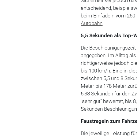
Sicherheit sei jedoch d
entscheidend, beispiels
beim Einfädeln vom 250 
Autobahn
.
5,5 Sekunden als Top-W
Die Beschleunigungszeit
angegeben. Im Alltag als
richtigerweise jedoch di
bis 100 km/h. Eine in di
zwischen 5,5 und 8 Sekun
Meter bis 178 Meter zur
6,38 Sekunden für den Zw
"sehr gut" bewertet, bis 
Sekunden Beschleunigungs
Faustregeln zum Fahrz
Die jeweilige Leistung f