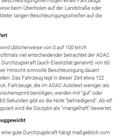
as Beschleunigungsvermögen eines Fahrzeugs
weise beim Überholen auf der Landstraße oder
Meter langen Beschleunigungsstreifen auf die
ert
 wird üblicherweise von 0 auf 100 km/h
 oftmals viel entscheidender betrachtet der ADAC
e Durchzugskraft (auch Elastizität genannt) von 60
eser Hinsicht sinnvolle Beschleunigung dauert
den. Das Fahrzeug legt in dieser Zeit etwa 122
ück. Fahrzeuge, die im ADAC Autotest weniger als
ischensprint benötigen, werden mit "gut" oder
8,63 Sekunden gibt es die Note "befriedigend". Ab elf
zeit wird die Disziplin als "mangelhaft" bewertet.
euggewicht
ür eine gute Durchzugskraft hängt maßgeblich vom