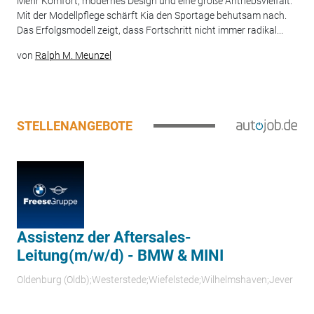
Mehr Komfort, modernes Design und eine große Antriebsvielfalt:
Mit der Modellpflege schärft Kia den Sportage behutsam nach.
Das Erfolgsmodell zeigt, dass Fortschritt nicht immer radikal...
von
Ralph M. Meunzel
STELLENANGEBOTE
Assistenz der Aftersales-
Leitung(m/w/d) - BMW & MINI
Oldenburg (Oldb);Westerstede;Wiefelstede;Wilhelmshaven;Jever