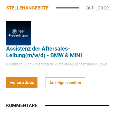
STELLENANGEBOTE
Assistenz der Aftersales-
Leitung(m/w/d) - BMW & MINI
Oldenburg (Oldb);Westerstede;Wiefelstede;Wilhelmshaven;Jever
weitere Jobs
Anzeige schalten
KOMMENTARE