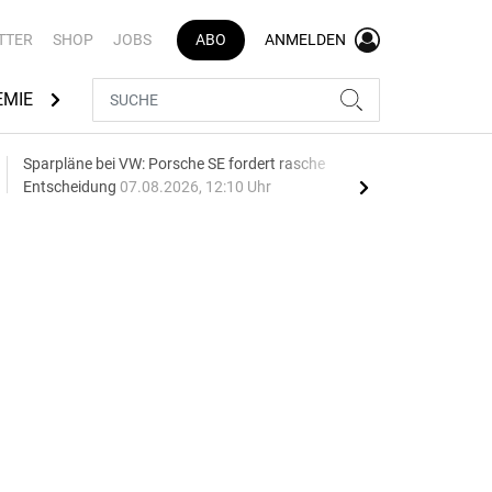
TTER
SHOP
JOBS
ABO
ANMELDEN
EMIE
AUTOMARKEN
MEDIATHEK
BRANCHENVERZEI
Sparpläne bei VW: Porsche SE fordert rasche
75 J
Entscheidung
07.08.2026, 12:10 Uhr
Auf