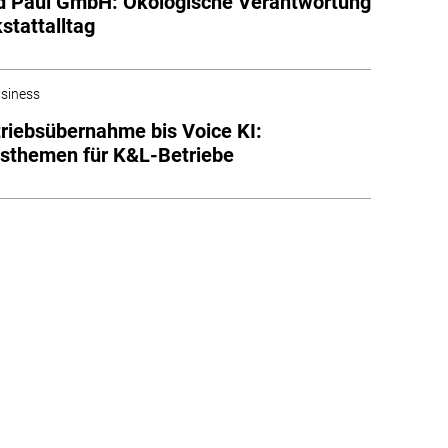
d Paul GmbH: Ökologische Verantwortung
stattalltag
siness
riebsübernahme bis Voice KI:
sthemen für K&L-Betriebe