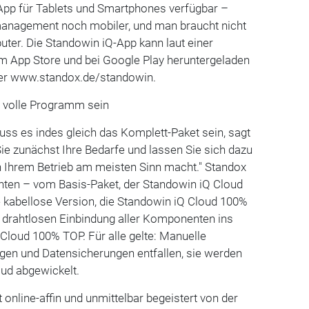
App für Tablets und Smartphones verfügbar –
anagement noch mobiler, und man braucht nicht
ter. Die Standowin iQ-App kann laut einer
 im App Store und bei Google Play heruntergeladen
ter www.standox.de/standowin.
s volle Programm sein
muss es indes gleich das Komplett-Paket sein, sagt
Sie zunächst Ihre Bedarfe und lassen Sie sich dazu
n Ihrem Betrieb am meisten Sinn macht." Standox
anten – vom Basis-Paket, der Standowin iQ Cloud
e kabellose Version, die Standowin iQ Cloud 100%
tt drahtlosen Einbindung aller Komponenten ins
Cloud 100% TOP. Für alle gelte: Manuelle
gen und Datensicherungen entfallen, sie werden
oud abgewickelt.
t online-affin und unmittelbar begeistert von der