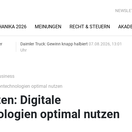
NEWSLE
ANIKA 2026
MEINUNGEN
RECHT & STEUERN
AKAD
er
Daimler Truck: Gewinn knapp halbiert
07.08.2026, 13:01
Uhr
siness
ontechnologien optimal nutzen
en: Digitale
ologien optimal nutzen