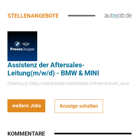
STELLENANGEBOTE
Assistenz der Aftersales-
Leitung(m/w/d) - BMW & MINI
Oldenburg (Oldb);Westerstede;Wiefelstede;Wilhelmshaven;Jever
weitere Jobs
Anzeige schalten
KOMMENTARE