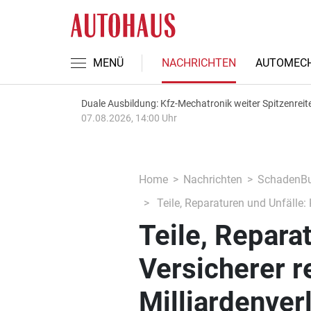
MENÜ
NACHRICHTEN
AUTOMECH
Duale Ausbildung: Kfz-Mechatronik weiter Spitzenreit
07.08.2026, 14:00 Uhr
Home
Nachrichten
SchadenBu
Teile, Reparaturen und Unfälle: 
Teile, Repara
Versicherer r
Milliardenver