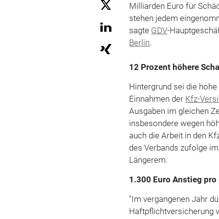
Milliarden Euro für Sch
stehen jedem eingenomm
sagte
GDV
-Hauptgeschä
Berlin
.
12 Prozent höhere Sch
Hintergrund sei die hoh
Einnahmen der
Kfz-Vers
Ausgaben im gleichen Ze
insbesondere wegen hö
auch die Arbeit in den 
des Verbands zufolge imm
Längerem.
1.300 Euro Anstieg pro
"Im vergangenen Jahr dür
Haftpflichtversicherung