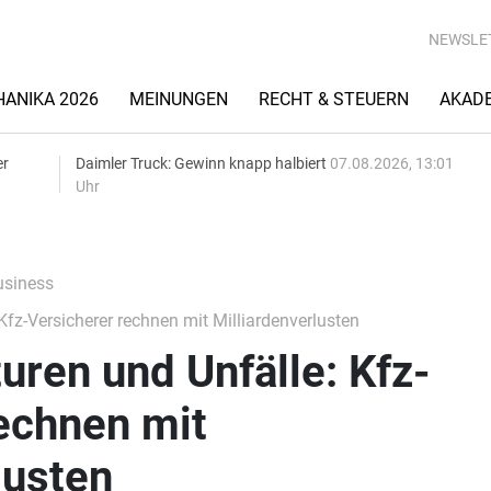
NEWSLE
ANIKA 2026
MEINUNGEN
RECHT & STEUERN
AKAD
er
Daimler Truck: Gewinn knapp halbiert
07.08.2026, 13:01
Uhr
siness
Kfz-Versicherer rechnen mit Milliardenverlusten
turen und Unfälle: Kfz-
echnen mit
lusten