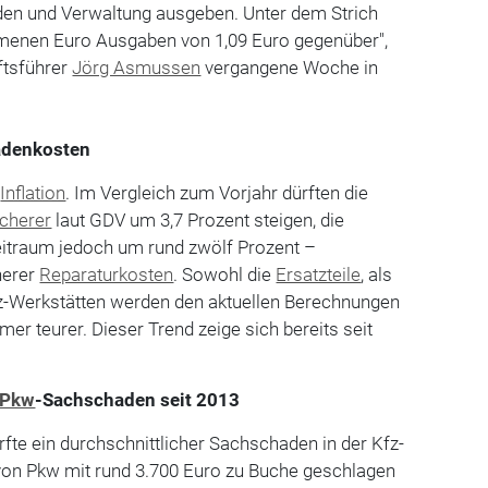
äden und Verwaltung ausgeben. Unter dem Strich
enen Euro Ausgaben von 1,09 Euro gegenüber",
ftsführer
Jörg Asmussen
vergangene Woche in
adenkosten
e
Inflation
. Im Vergleich zum Vorjahr dürften die
icherer
laut GDV um 3,7 Prozent steigen, die
itraum jedoch um rund zwölf Prozent –
herer
Reparaturkosten
. Sowohl die
Ersatzteile
, als
Kfz-Werkstätten werden den aktuellen Berechnungen
er teurer. Dieser Trend zeige sich bereits seit
Pkw
-Sachschaden seit 2013
fte ein durchschnittlicher Sachschaden in der Kfz-
 von Pkw mit rund 3.700 Euro zu Buche geschlagen