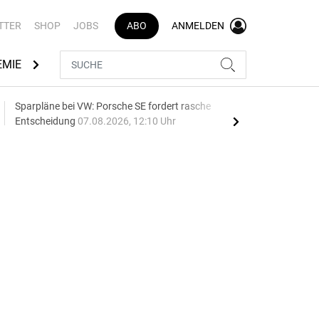
TTER
SHOP
JOBS
ABO
ANMELDEN
EMIE
AUTOMARKEN
MEDIATHEK
BRANCHENVERZEI
Sparpläne bei VW: Porsche SE fordert rasche
75 J
Entscheidung
07.08.2026, 12:10 Uhr
Auf