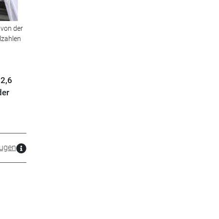
 von der
lzahlen
 2,6
der
ugen