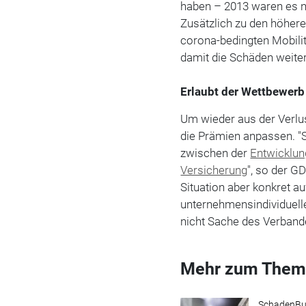
haben – 2013 waren es n
Zusätzlich zu den höher
corona-bedingten Mobili
damit die Schäden weite
Erlaubt der Wettbewer
Um wieder aus der Verlu
die Prämien anpassen. "
zwischen der
Entwicklun
Versicherung
", so der G
Situation aber konkret a
unternehmensindividuell
nicht Sache des Verbande
Mehr zum Them
SchadenBu