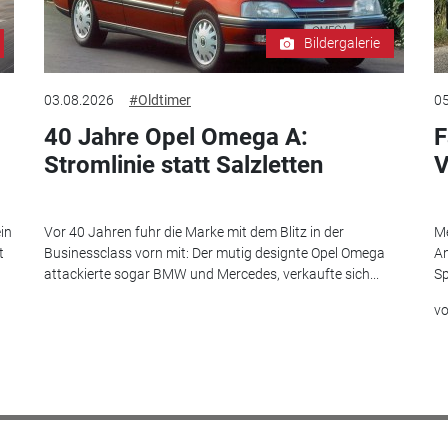
Bildergalerie
03.08.2026
#Oldtimer
05
40 Jahre Opel Omega A:
F
Stromlinie statt Salzletten
V
in
Vor 40 Jahren fuhr die Marke mit dem Blitz in der
Me
t
Businessclass vorn mit: Der mutig designte Opel Omega
An
attackierte sogar BMW und Mercedes, verkaufte sich...
Sp
v