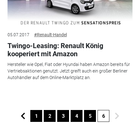
05.07.2017
#Renault-Handel
Twingo-Leasing: Renault König
kooperiert mit Amazon
Hersteller wie Opel, Fiat oder Hyundai haben Amazon bereits für
Vertriebsaktionen genutzt. Jetzt greift auch ein großer Berliner
Autohändler auf dem Online-Marktplatz an.
1
2
3
4
5
6